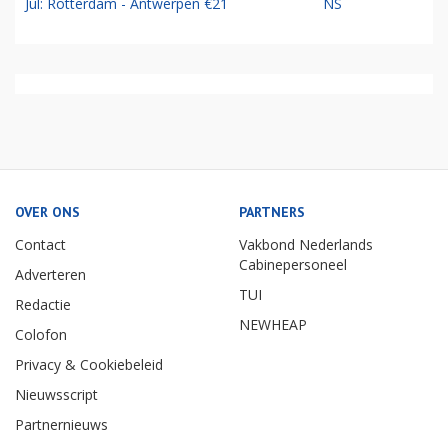
Jul: Rotterdam - Antwerpen €21
NS
OVER ONS
PARTNERS
Contact
Vakbond Nederlands
Cabinepersoneel
Adverteren
TUI
Redactie
NEWHEAP
Colofon
Privacy & Cookiebeleid
Nieuwsscript
Partnernieuws