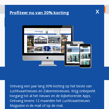
Overslaan
en
x
Digitaal Magazine
Registreer
Check in
naar
Profiteer nu van 30% korting
de
inhoud
gaan
Magazine
Podcasts
Vacatures
Toggl
naviga
Ontvang een jaar lang 30% korting op het beste van
Luchtvaartnieuws en Zakenreisnieuws. Krijg onbeperkt
toegang tot al het nieuws en de bijbehorende Apps.
EXPLAINER: MEESTE
Ontvang tevens 12 maanden het Luchtvaartnieuws
PASSAGIERS KLM GAAN
Magazine in de mail of op de mat.