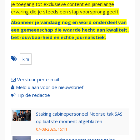
je toegang tot exclusieve content en jarenlange
ervaring die je steeds een stap voorsprong geeft.
Abonneer je vandaag nog en word onderdeel van
een gemeenschap die waarde hecht aan kwaliteit,
betrouwbaarheid en échte journalistiek.
klm
Verstuur per e-mail
Meld u aan voor de nieuwsbrief
Tip de redactie
Staking cabinepersoneel Noorse tak SAS
op laatste moment afgeblazen
07-08-2026, 15:11