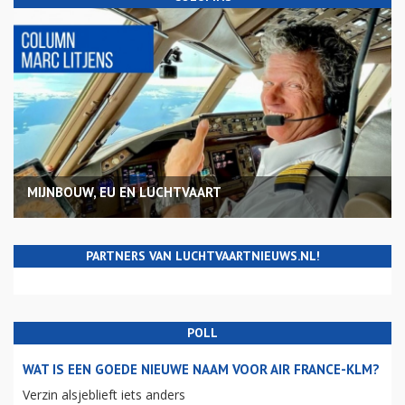
MIJNBOUW, EU EN LUCHTVAART
PARTNERS VAN LUCHTVAARTNIEUWS.NL!
POLL
WAT IS EEN GOEDE NIEUWE NAAM VOOR AIR FRANCE-KLM?
Verzin alsjeblieft iets anders