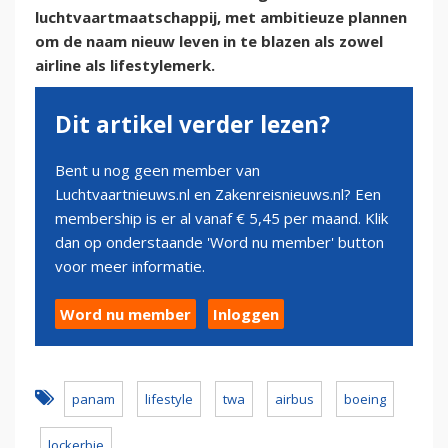
luchtvaartmaatschappij, met ambitieuze plannen
om de naam nieuw leven in te blazen als zowel
airline als lifestylemerk.
Dit artikel verder lezen?
Bent u nog geen member van
Luchtvaartnieuws.nl en Zakenreisnieuws.nl? Een
membership is er al vanaf € 5,45 per maand. Klik
dan op onderstaande 'Word nu member' button
voor meer informatie.
Word nu member
Inloggen
panam
lifestyle
twa
airbus
boeing
lockerbie