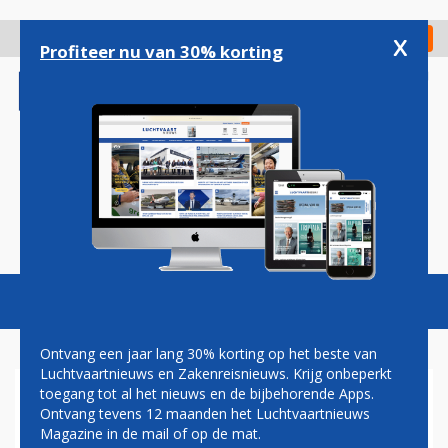
Overslaan
en
x
Digitaal Magazine
Registreer
Check in
naar
Profiteer nu van 30% korting
de
inhoud
gaan
Magazine
Podcasts
Vacatures
Toggl
naviga
Ontvang een jaar lang 30% korting op het beste van
Luchtvaartnieuws en Zakenreisnieuws. Krijg onbeperkt
toegang tot al het nieuws en de bijbehorende Apps.
KEERT PAN AM TERUG ALS
Ontvang tevens 12 maanden het Luchtvaartnieuws
AIRLINE EN
Magazine in de mail of op de mat.