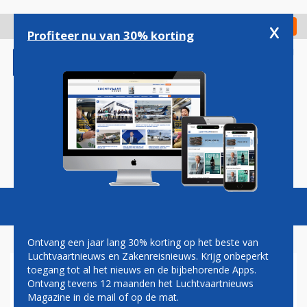
Overslaan
en
x
Digitaal Magazine
Registreer
Check in
naar
Profiteer nu van 30% korting
de
inhoud
gaan
Magazine
Podcasts
Vacatures
Toggl
naviga
Ontvang een jaar lang 30% korting op het beste van
Luchtvaartnieuws en Zakenreisnieuws. Krijg onbeperkt
toegang tot al het nieuws en de bijbehorende Apps.
OOK AEROMEXICO WIL NA
Ontvang tevens 12 maanden het Luchtvaartnieuws
JAREN AFWEZIGHEID
Magazine in de mail of op de mat.