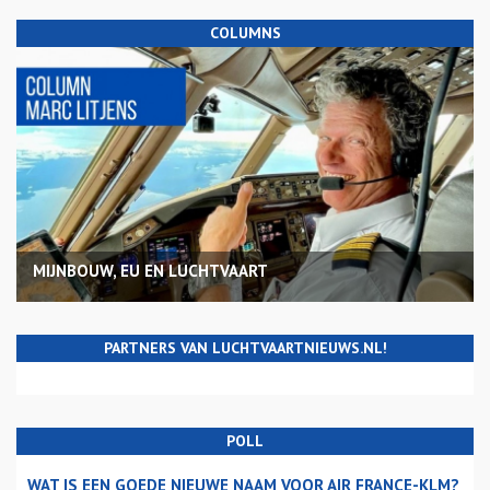
COLUMNS
MIJNBOUW, EU EN LUCHTVAART
PARTNERS VAN LUCHTVAARTNIEUWS.NL!
POLL
WAT IS EEN GOEDE NIEUWE NAAM VOOR AIR FRANCE-KLM?