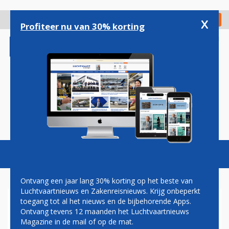
Overslaan
en
x
Digitaal Magazine
Registreer
Check in
naar
Profiteer nu van 30% korting
de
inhoud
gaan
Magazine
Podcasts
Vacatures
Toggl
naviga
Ontvang een jaar lang 30% korting op het beste van
Luchtvaartnieuws en Zakenreisnieuws. Krijg onbeperkt
toegang tot al het nieuws en de bijbehorende Apps.
PLAY AIRLINES HEEFT AOC
Ontvang tevens 12 maanden het Luchtvaartnieuws
BINNEN EN WIL OOK NAAR
Magazine in de mail of op de mat.