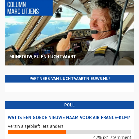
MIJNBOUW, EU EN LUCHTVAART
PARTNERS VAN LUCHTVAARTNIEUWS.NL!
POLL
WAT IS EEN GOEDE NIEUWE NAAM VOOR AIR FRANCE-KLM?
Verzin alsjeblieft iets anders
47% (81 stemmen)