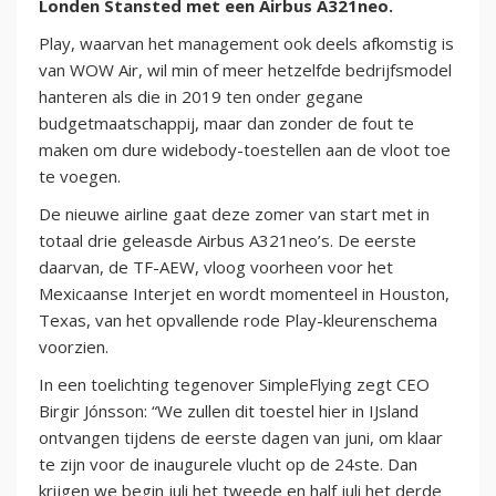
Londen Stansted met een Airbus A321neo.
Play, waarvan het management ook deels afkomstig is
van WOW Air, wil min of meer hetzelfde bedrijfsmodel
hanteren als die in 2019 ten onder gegane
budgetmaatschappij, maar dan zonder de fout te
maken om dure widebody-toestellen aan de vloot toe
te voegen.
De nieuwe airline gaat deze zomer van start met in
totaal drie geleasde Airbus A321neo’s. De eerste
daarvan, de TF-AEW, vloog voorheen voor het
Mexicaanse Interjet en wordt momenteel in Houston,
Texas, van het opvallende rode Play-kleurenschema
voorzien.
In een toelichting tegenover SimpleFlying zegt CEO
Birgir Jónsson: “We zullen dit toestel hier in IJsland
ontvangen tijdens de eerste dagen van juni, om klaar
te zijn voor de inaugurele vlucht op de 24ste. Dan
krijgen we begin juli het tweede en half juli het derde