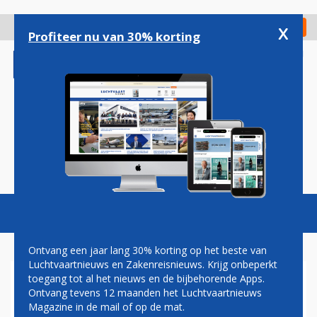
Overslaan
en
x
Digitaal Magazine
Registreer
Check in
naar
Profiteer nu van 30% korting
de
inhoud
gaan
Magazine
Podcasts
Vacatures
Toggl
naviga
Ontvang een jaar lang 30% korting op het beste van
Luchtvaartnieuws en Zakenreisnieuws. Krijg onbeperkt
toegang tot al het nieuws en de bijbehorende Apps.
TOPMAN LUFTHANSA: GEEN
Ontvang tevens 12 maanden het Luchtvaartnieuws
SPRAKE VAN DREIGEND
Magazine in de mail of op de mat.