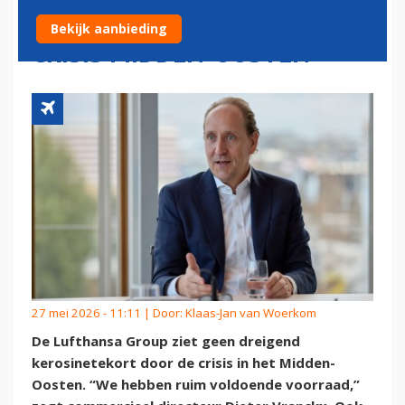
BRANDSTOFTEKORT DOOR
Bekijk aanbieding
CRISIS MIDDEN-OOSTEN
27 mei 2026 - 11:11 | Door:
Klaas-Jan van Woerkom
De Lufthansa Group ziet geen dreigend
kerosinetekort door de crisis in het Midden-
Oosten. “We hebben ruim voldoende voorraad,”