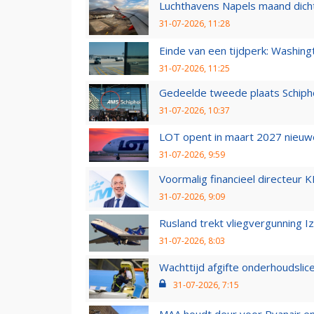
Luchthavens Napels maand dicht
31-07-2026, 11:28
Einde van een tijdperk: Washin
31-07-2026, 11:25
Gedeelde tweede plaats Schiph
31-07-2026, 10:37
LOT opent in maart 2027 nieuw
31-07-2026, 9:59
Voormalig financieel directeur K
31-07-2026, 9:09
Rusland trekt vliegvergunning I
31-07-2026, 8:03
Wachttijd afgifte onderhoudslic
31-07-2026, 7:15
MAA houdt deur voor Ryanair en W