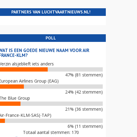
PARTNERS VAN LUCHTVAARTNIEUWS.NL!
POLL
WAT IS EEN GOEDE NIEUWE NAAM VOOR AIR
FRANCE-KLM?
Verzin alsjeblieft iets anders
47% (81 stemmen)
European Airlines Group (EAG)
24% (42 stemmen)
The Blue Group
21% (36 stemmen)
Air-France-KLM-SAS(-TAP)
6% (11 stemmen)
Totaal aantal stemmen: 170