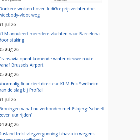
Donkere wolken boven IndiGo: prijsvechter doet
widebody-vloot weg
31 jul 26
KLM annuleert meerdere vluchten naar Barcelona
door staking
05 aug 26
Transavia opent komende winter nieuwe route
vanaf Brussels Airport
05 aug 26
Voormalig financieel directeur KLM Erik Swelheim
aan de slag bij ProRail
31 jul 26
Groningen vanaf nu verbonden met Esbjerg: 'scheelt
zeven uur rijden'
04 aug 26
Rusland trekt vliegvergunning Izhavia in wegens
zorgen over veiligheid