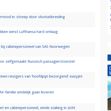
ernood in: streep door vlootuitbreiding
ukken winst Lufthansa hard omlaag
 bij cabinepersoneel van SAS Noorwegen
voor zelfgemaakt Russisch passagierstoestel
nen reizigers van ‘hoofdpijn bezorgend’ easyJet
X-familie eindelijk gaan leveren
t en cabinepersoneel, einde staking in zicht