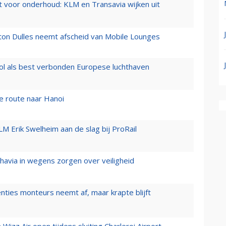
 voor onderhoud: KLM en Transavia wijken uit
gton Dulles neemt afscheid van Mobile Lounges
ol als best verbonden Europese luchthaven
e route naar Hanoi
LM Erik Swelheim aan de slag bij ProRail
zhavia in wegens zorgen over veiligheid
enties monteurs neemt af, maar krapte blijft
izz Air open tijdens sluiting Charleroi Airport