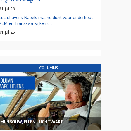
31 jul 26
Luchthavens Napels maand dicht voor onderhoud:
KLM en Transavia wijken uit
31 jul 26
COLUMNS
MIJNBOUW, EU EN LUCHTVAART