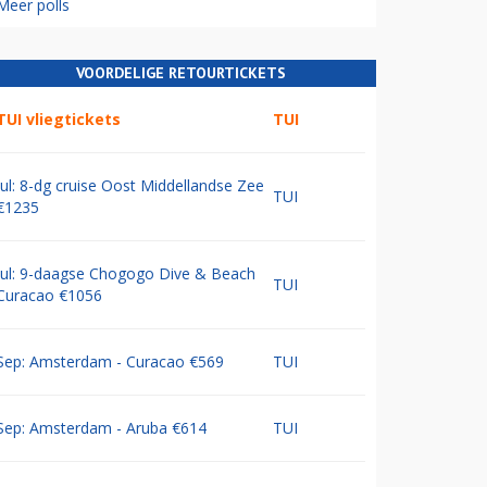
Meer polls
VOORDELIGE RETOURTICKETS
TUI vliegtickets
TUI
Jul: 8-dg cruise Oost Middellandse Zee
TUI
€1235
Jul: 9-daagse Chogogo Dive & Beach
TUI
Curacao €1056
Sep: Amsterdam - Curacao €569
TUI
Sep: Amsterdam - Aruba €614
TUI