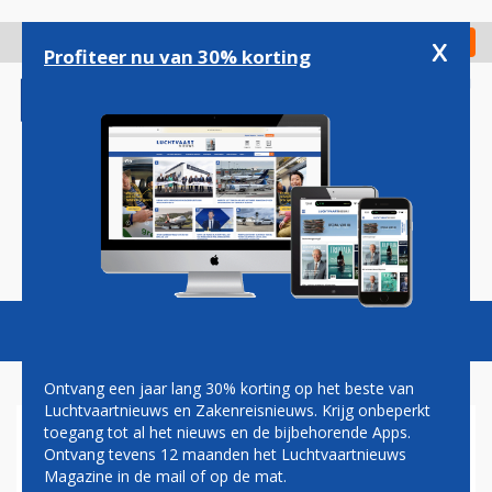
Overslaan
en
x
Digitaal Magazine
Registreer
Check in
naar
Profiteer nu van 30% korting
de
inhoud
gaan
Magazine
Podcasts
Vacatures
Toggl
naviga
Ontvang een jaar lang 30% korting op het beste van
Luchtvaartnieuws en Zakenreisnieuws. Krijg onbeperkt
toegang tot al het nieuws en de bijbehorende Apps.
DEZE WINTER TWEE EXTRA
Ontvang tevens 12 maanden het Luchtvaartnieuws
BESTEMMINGEN VANAF
Magazine in de mail of op de mat.