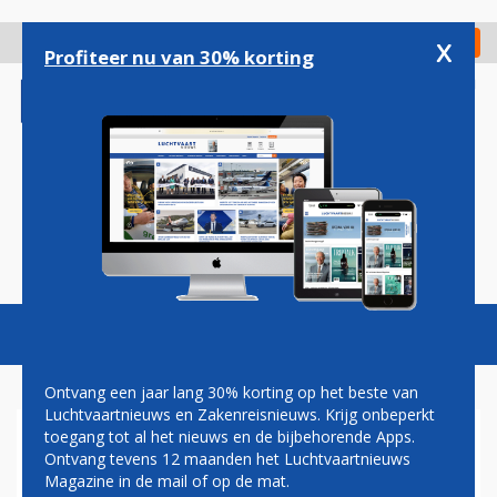
Overslaan
en
x
Digitaal Magazine
Registreer
Check in
naar
Profiteer nu van 30% korting
de
inhoud
gaan
Magazine
Podcasts
Vacatures
Toggl
naviga
Ontvang een jaar lang 30% korting op het beste van
Luchtvaartnieuws en Zakenreisnieuws. Krijg onbeperkt
toegang tot al het nieuws en de bijbehorende Apps.
STAR ALLIANCE: NU OOK
Ontvang tevens 12 maanden het Luchtvaartnieuws
BETAALDE LOUNGETOEGANG
Magazine in de mail of op de mat.