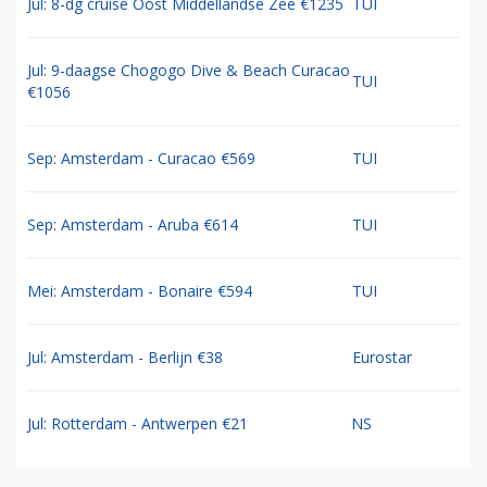
Jul: 8-dg cruise Oost Middellandse Zee €1235
TUI
Jul: 9-daagse Chogogo Dive & Beach Curacao
TUI
€1056
Sep: Amsterdam - Curacao €569
TUI
Sep: Amsterdam - Aruba €614
TUI
Mei: Amsterdam - Bonaire €594
TUI
Jul: Amsterdam - Berlijn €38
Eurostar
Jul: Rotterdam - Antwerpen €21
NS