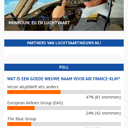
MIJNBOUW, EU EN LUCHTVAART
PARTNERS VAN LUCHTVAARTNIEUWS.NL!
POLL
WAT IS EEN GOEDE NIEUWE NAAM VOOR AIR FRANCE-KLM?
Verzin alsjeblieft iets anders
47% (81 stemmen)
European Airlines Group (EAG)
24% (42 stemmen)
The Blue Group