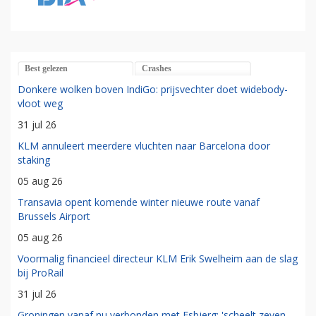
Best gelezen
Crashes
Donkere wolken boven IndiGo: prijsvechter doet widebody-
vloot weg
31 jul 26
KLM annuleert meerdere vluchten naar Barcelona door
staking
05 aug 26
Transavia opent komende winter nieuwe route vanaf
Brussels Airport
05 aug 26
Voormalig financieel directeur KLM Erik Swelheim aan de slag
bij ProRail
31 jul 26
Groningen vanaf nu verbonden met Esbjerg: 'scheelt zeven