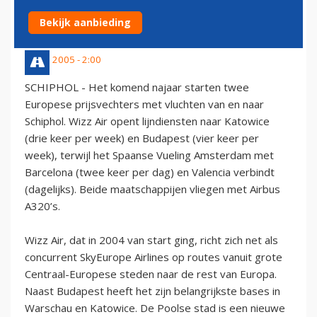
OP SCHIPHOL
Bekijk aanbieding
29 juli 2005 - 2:00
SCHIPHOL - Het komend najaar starten twee
Europese prijsvechters met vluchten van en naar
Schiphol. Wizz Air opent lijndiensten naar Katowice
(drie keer per week) en Budapest (vier keer per
week), terwijl het Spaanse Vueling Amsterdam met
Barcelona (twee keer per dag) en Valencia verbindt
(dagelijks). Beide maatschappijen vliegen met Airbus
A320’s.
Wizz Air, dat in 2004 van start ging, richt zich net als
concurrent SkyEurope Airlines op routes vanuit grote
Centraal-Europese steden naar de rest van Europa.
Naast Budapest heeft het zijn belangrijkste bases in
Warschau en Katowice. De Poolse stad is een nieuwe