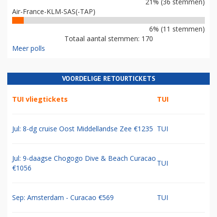
21% (36 stemmen)
Air-France-KLM-SAS(-TAP)
6% (11 stemmen)
Totaal aantal stemmen: 170
Meer polls
VOORDELIGE RETOURTICKETS
TUI vliegtickets
TUI
Jul: 8-dg cruise Oost Middellandse Zee €1235
TUI
Jul: 9-daagse Chogogo Dive & Beach Curacao
TUI
€1056
Sep: Amsterdam - Curacao €569
TUI