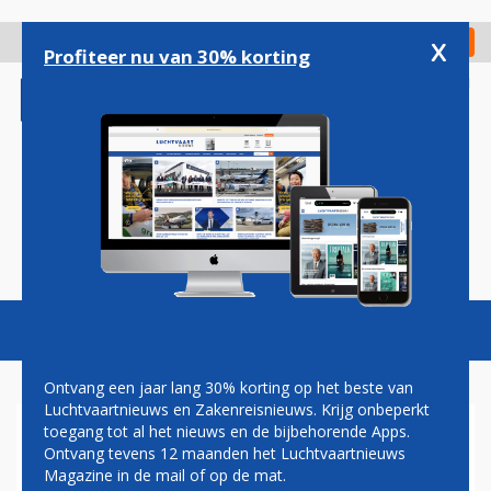
Overslaan
en
x
Digitaal Magazine
Registreer
Check in
naar
Profiteer nu van 30% korting
de
inhoud
gaan
Magazine
Podcasts
Vacatures
Toggl
naviga
Ontvang een jaar lang 30% korting op het beste van
Luchtvaartnieuws en Zakenreisnieuws. Krijg onbeperkt
toegang tot al het nieuws en de bijbehorende Apps.
WIZZ AIR EN VUELING
Ontvang tevens 12 maanden het Luchtvaartnieuws
NIEUWE MAATSCHAPPIJEN
Magazine in de mail of op de mat.