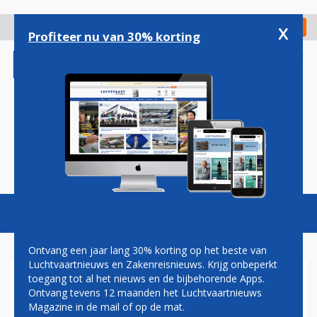
Overslaan
en
x
Digitaal Magazine
Registreer
Check in
naar
Profiteer nu van 30% korting
de
inhoud
gaan
Magazine
Podcasts
Vacatures
Toggl
naviga
Ontvang een jaar lang 30% korting op het beste van
Luchtvaartnieuws en Zakenreisnieuws. Krijg onbeperkt
toegang tot al het nieuws en de bijbehorende Apps.
JAPAN AIRLINES
Ontvang tevens 12 maanden het Luchtvaartnieuws
Magazine in de mail of op de mat.