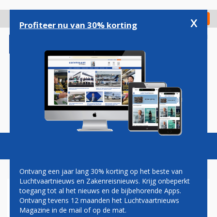
Overslaan
en
x
Digitaal Magazine
Registreer
Check in
naar
Profiteer nu van 30% korting
de
inhoud
gaan
Magazine
Podcasts
Vacatures
Toggl
naviga
Ontvang een jaar lang 30% korting op het beste van
Luchtvaartnieuws en Zakenreisnieuws. Krijg onbeperkt
toegang tot al het nieuws en de bijbehorende Apps.
DIEDERIK SWART: SCHATTIGE
Ontvang tevens 12 maanden het Luchtvaartnieuws
LUCHTVAART
Magazine in de mail of op de mat.