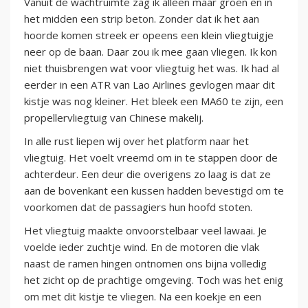
Vanuit de wachtruimte zag ik alleen maar groen en in
het midden een strip beton. Zonder dat ik het aan
hoorde komen streek er opeens een klein vliegtuigje
neer op de baan. Daar zou ik mee gaan vliegen. Ik kon
niet thuisbrengen wat voor vliegtuig het was. Ik had al
eerder in een ATR van Lao Airlines gevlogen maar dit
kistje was nog kleiner. Het bleek een MA60 te zijn, een
propellervliegtuig van Chinese makelij.
In alle rust liepen wij over het platform naar het
vliegtuig. Het voelt vreemd om in te stappen door de
achterdeur. Een deur die overigens zo laag is dat ze
aan de bovenkant een kussen hadden bevestigd om te
voorkomen dat de passagiers hun hoofd stoten.
Het vliegtuig maakte onvoorstelbaar veel lawaai. Je
voelde ieder zuchtje wind. En de motoren die vlak
naast de ramen hingen ontnomen ons bijna volledig
het zicht op de prachtige omgeving. Toch was het enig
om met dit kistje te vliegen. Na een koekje en een