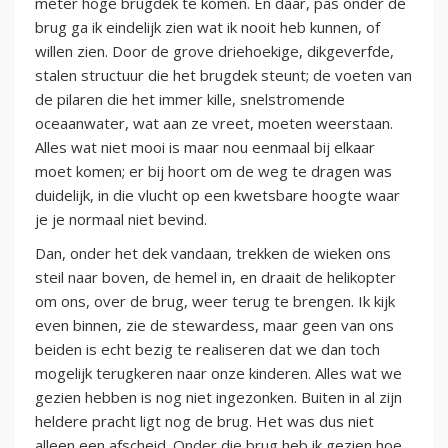
meter hoge brugdek te komen. En daar, pas onder de
brug ga ik eindelijk zien wat ik nooit heb kunnen, of
willen zien. Door de grove driehoekige, dikgeverfde,
stalen structuur die het brugdek steunt; de voeten van
de pilaren die het immer kille, snelstromende
oceaanwater, wat aan ze vreet, moeten weerstaan.
Alles wat niet mooi is maar nou eenmaal bij elkaar
moet komen; er bij hoort om de weg te dragen was
duidelijk, in die vlucht op een kwetsbare hoogte waar
je je normaal niet bevind.
Dan, onder het dek vandaan, trekken de wieken ons
steil naar boven, de hemel in, en draait de helikopter
om ons, over de brug, weer terug te brengen. Ik kijk
even binnen, zie de stewardess, maar geen van ons
beiden is echt bezig te realiseren dat we dan toch
mogelijk terugkeren naar onze kinderen. Alles wat we
gezien hebben is nog niet ingezonken. Buiten in al zijn
heldere pracht ligt nog de brug. Het was dus niet
alleen een afscheid. Onder die brug heb ik gezien hoe