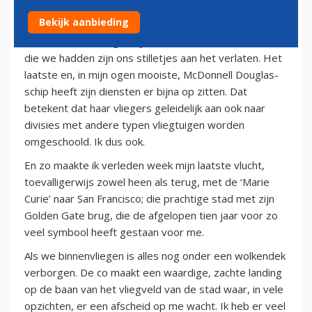
21 januari 2013
Bekijk aanbieding
De tien driemotorige elfjes met hun vrouwennamen
die we hadden zijn ons stilletjes aan het verlaten. Het
laatste en, in mijn ogen mooiste, McDonnell Douglas-
schip heeft zijn diensten er bijna op zitten. Dat
betekent dat haar vliegers geleidelijk aan ook naar
divisies met andere typen vliegtuigen worden
omgeschoold. Ik dus ook.
En zo maakte ik verleden week mijn laatste vlucht,
toevalligerwijs zowel heen als terug, met de ‘Marie
Curie’ naar San Francisco; die prachtige stad met zijn
Golden Gate brug, die de afgelopen tien jaar voor zo
veel symbool heeft gestaan voor me.
Als we binnenvliegen is alles nog onder een wolkendek
verborgen. De co maakt een waardige, zachte landing
op de baan van het vliegveld van de stad waar, in vele
opzichten, er een afscheid op me wacht. Ik heb er veel