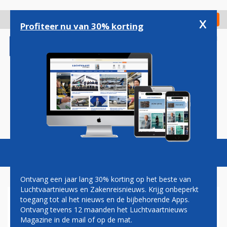
Overslaan
en
x
Digitaal Magazine
Registreer
Check in
naar
Profiteer nu van 30% korting
de
inhoud
gaan
Magazine
Podcasts
Vacatures
Toggl
naviga
Ontvang een jaar lang 30% korting op het beste van
Luchtvaartnieuws en Zakenreisnieuws. Krijg onbeperkt
toegang tot al het nieuws en de bijbehorende Apps.
PAUL MELKERT: OPGEWIEKT
Ontvang tevens 12 maanden het Luchtvaartnieuws
Magazine in de mail of op de mat.