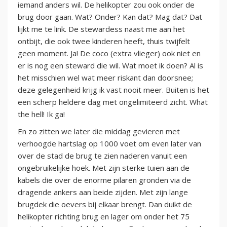
iemand anders wil. De helikopter zou ook onder de
brug door gaan. Wat? Onder? Kan dat? Mag dat? Dat
lijkt me te link. De stewardess naast me aan het
ontbijt, die ook twee kinderen heeft, thuis twijfelt
geen moment. Ja! De coco (extra vlieger) ook niet en
er is nog een steward die wil. Wat moet ik doen? Al is
het misschien wel wat meer riskant dan doorsnee;
deze gelegenheid krijg ik vast nooit meer. Buiten is het
een scherp heldere dag met ongelimiteerd zicht. What
the hell! Ik ga!
En zo zitten we later die middag gevieren met
verhoogde hartslag op 1000 voet om even later van
over de stad de brug te zien naderen vanuit een
ongebruikelijke hoek. Met zijn sterke tuien aan de
kabels die over de enorme pilaren gronden via de
dragende ankers aan beide zijden. Met zijn lange
brugdek die oevers bij elkaar brengt. Dan duikt de
helikopter richting brug en lager om onder het 75