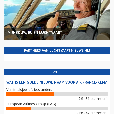
MIJNBOUW, EU EN LUCHTVAART
PARTNERS VAN LUCHTVAARTNIEUWS.NL!
POLL
WAT IS EEN GOEDE NIEUWE NAAM VOOR AIR FRANCE-KLM?
Verzin alsjeblieft iets anders
47% (81 stemmen)
European Airlines Group (EAG)
24% (42 stemmen)