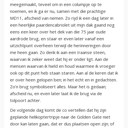
meegemaakt, teveel om in een columpje op te
noemen, en ik ga er nu, samen met die prachtige
MD11, afscheid van nemen. Zo rijd ik een dag later in
een heerlijke paardencabriolet uit mijn dak gaand nog
eens een keer over het dek van die 75 jaar oude
aardrode brug, en staar er even later vanaf een
uitzichtpunt overheen terwijl de herinneringen door
me heen gaan. Zo denk ik aan een Iraanse steen,
waarvan ik zeker weet dat hij er onder ligt. Aan de
mensen waarvan ik hield en houd waarmee ik vroeger
ook op dit punt heb staan staren. Aan al de keren dat ik
er over heen gelopen ben; in het echt en in gedachten.
Zo’n brug symboliseert alles. Maar het is gedaan;
afscheid nu, en even later laat ik de brug via de
tolpoort achter.
De volgende dag komt de co vertellen dat hij zijn
geplande helikoptertripje naar de Golden Gate niet
door kan laten gaan, dat er dus plaatsen open zijn; of