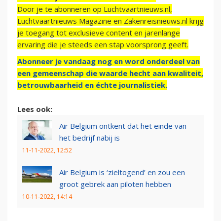
Door je te abonneren op Luchtvaartnieuws.nl,
Luchtvaartnieuws Magazine en Zakenreisnieuws.nl krijg
je toegang tot exclusieve content en jarenlange
ervaring die je steeds een stap voorsprong geeft.
Abonneer je vandaag nog en word onderdeel van
een gemeenschap die waarde hecht aan kwaliteit,
betrouwbaarheid en échte journalistiek.
Lees ook:
Air Belgium ontkent dat het einde van
het bedrijf nabij is
11-11-2022, 12:52
Air Belgium is ‘zieltogend’ en zou een
groot gebrek aan piloten hebben
10-11-2022, 14:14