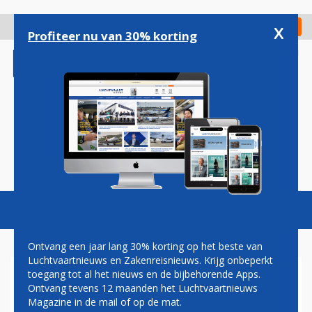
Overslaan
en
x
Digitaal Magazine
Registreer
Check in
naar
Profiteer nu van 30% korting
de
inhoud
gaan
Magazine
Podcasts
Vacatures
Toggl
naviga
Ontvang een jaar lang 30% korting op het beste van
Luchtvaartnieuws en Zakenreisnieuws. Krijg onbeperkt
toegang tot al het nieuws en de bijbehorende Apps.
AIR BELGIUM ONTVANGT
Ontvang tevens 12 maanden het Luchtvaartnieuws
BENODIGDE MILJOENEN EN
Magazine in de mail of op de mat.