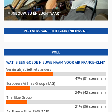
MIJNBOUW, EU EN LUCHTVAART
PARTNERS VAN LUCHTVAARTNIEUWS.NL!
POLL
WAT IS EEN GOEDE NIEUWE NAAM VOOR AIR FRANCE-KLM?
Verzin alsjeblieft iets anders
47% (81 stemmen)
European Airlines Group (EAG)
24% (42 stemmen)
The Blue Group
21% (36 stemmen)
Air-France-KLM-SAS(-TAP)