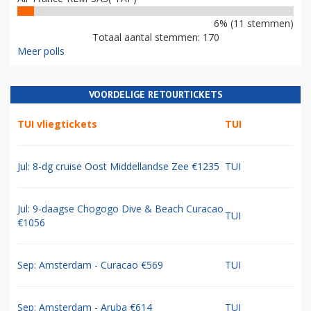
6% (11 stemmen)
Totaal aantal stemmen: 170
Meer polls
VOORDELIGE RETOURTICKETS
TUI vliegtickets
TUI
Jul: 8-dg cruise Oost Middellandse Zee €1235
TUI
Jul: 9-daagse Chogogo Dive & Beach Curacao
TUI
€1056
Sep: Amsterdam - Curacao €569
TUI
Sep: Amsterdam - Aruba €614
TUI