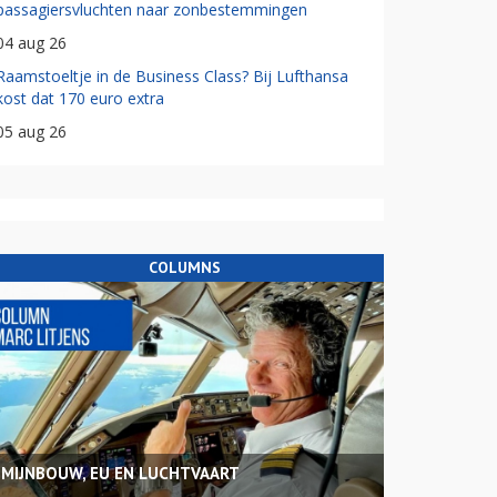
passagiersvluchten naar zonbestemmingen
04 aug 26
Raamstoeltje in de Business Class? Bij Lufthansa
kost dat 170 euro extra
05 aug 26
COLUMNS
MIJNBOUW, EU EN LUCHTVAART