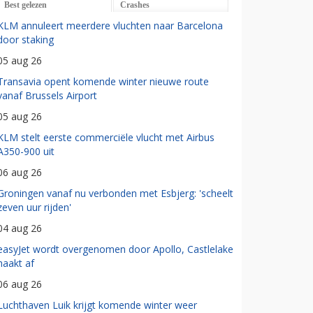
Best gelezen
Crashes
KLM annuleert meerdere vluchten naar Barcelona
door staking
05 aug 26
Transavia opent komende winter nieuwe route
vanaf Brussels Airport
05 aug 26
KLM stelt eerste commerciële vlucht met Airbus
A350-900 uit
06 aug 26
Groningen vanaf nu verbonden met Esbjerg: 'scheelt
zeven uur rijden'
04 aug 26
easyJet wordt overgenomen door Apollo, Castlelake
haakt af
06 aug 26
Luchthaven Luik krijgt komende winter weer