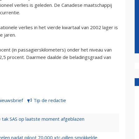
oneel verlies is geleden. De Canadese maatschappij
currentie.
ationele verlies in het vierde kwartaal van 2002 lager is
e jaren.
cent (in passagierskilometers) onder het niveau van
t 2,5 procent. Daarmee daalde de beladingsgraad van
nieuwsbrief
Tip de redactie
 tak SAS op laatste moment afgeblazen
elen nadat piloot 70.000 xtc-pillen smokkelde