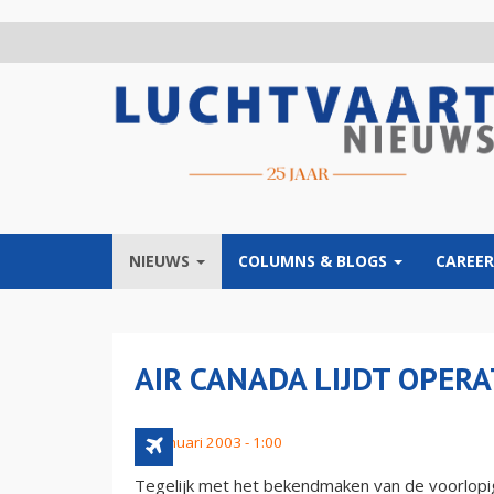
Overslaan
en
naar
de
inhoud
gaan
NIEUWS
COLUMNS & BLOGS
CAREER
AIR CANADA LIJDT OPERA
14 januari 2003 - 1:00
Tegelijk met het bekendmaken van de voorlopig