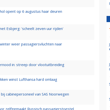
hol opent op 6 augustus haar deuren
t Esbjerg: 'scheelt zeven uur rijden'
 winter weer passagiersvluchten naar
ernood in: streep door vlootuitbreiding
ukken winst Lufthansa hard omlaag
 bij cabinepersoneel van SAS Noorwegen
voor zelfgemaakt Russisch passagierstoestel