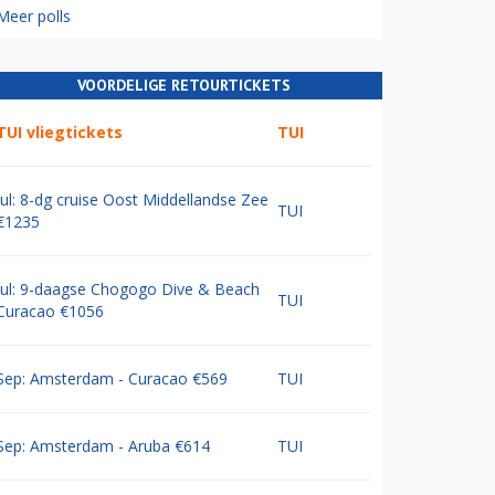
Meer polls
VOORDELIGE RETOURTICKETS
TUI vliegtickets
TUI
Jul: 8-dg cruise Oost Middellandse Zee
TUI
€1235
Jul: 9-daagse Chogogo Dive & Beach
TUI
Curacao €1056
Sep: Amsterdam - Curacao €569
TUI
Sep: Amsterdam - Aruba €614
TUI