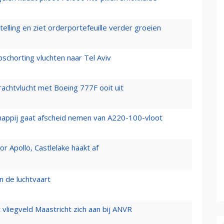
elling en ziet orderportefeuille verder groeien
chorting vluchten naar Tel Aviv
vrachtvlucht met Boeing 777F ooit uit
happij gaat afscheid nemen van A220-100-vloot
 Apollo, Castlelake haakt af
n de luchtvaart
t vliegveld Maastricht zich aan bij ANVR