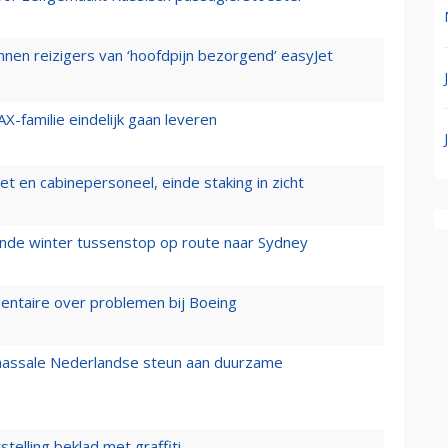
nen reizigers van ‘hoofdpijn bezorgend’ easyJet
X-familie eindelijk gaan leveren
t en cabinepersoneel, einde staking in zicht
mende winter tussenstop op route naar Sydney
mentaire over problemen bij Boeing
 massale Nederlandse steun aan duurzame
stelling beklad met graffiti