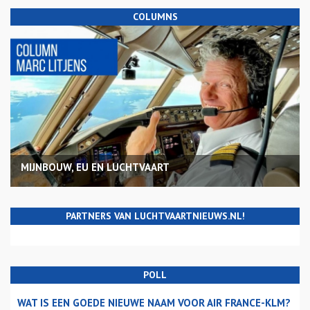
COLUMNS
MIJNBOUW, EU EN LUCHTVAART
PARTNERS VAN LUCHTVAARTNIEUWS.NL!
POLL
WAT IS EEN GOEDE NIEUWE NAAM VOOR AIR FRANCE-KLM?