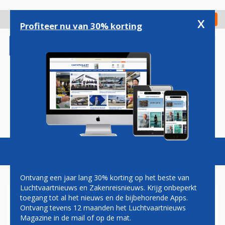
Overslaan
en
x
Digitaal Magazine
Registreer
Check in
naar
Profiteer nu van 30% korting
de
inhoud
gaan
Magazine
Podcasts
Vacatures
Toggl
naviga
Ontvang een jaar lang 30% korting op het beste van
Luchtvaartnieuws en Zakenreisnieuws. Krijg onbeperkt
toegang tot al het nieuws en de bijbehorende Apps.
AIRBERLIN: GOEDE
Ontvang tevens 12 maanden het Luchtvaartnieuws
VOORUITZICHTEN
Magazine in de mail of op de mat.