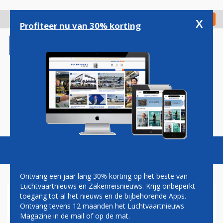
Overslaan
en
x
Digitaal Magazine
Registreer
Check in
naar
Profiteer nu van 30% korting
de
inhoud
gaan
Magazine
Podcasts
Vacatures
Toggl
naviga
Ontvang een jaar lang 30% korting op het beste van
Luchtvaartnieuws en Zakenreisnieuws. Krijg onbeperkt
toegang tot al het nieuws en de bijbehorende Apps.
ALASKA AIRLINES LAAT
Ontvang tevens 12 maanden het Luchtvaartnieuws
BOEING 737-800'S
Magazine in de mail of op de mat.