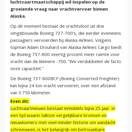
luchtvaartmaatschappij wil inspelen op de
groeiende vraag naar vrachtvervoer binnen
Alaska.
Op dit moment bestaat de vrachtvloot uit drie
omgebouwde Boeing 737-700’s, die eerder eveneens
passagiers vervoerden bij Alaska Airlines. Volgens
topman Adam Drouhard van Alaska Airlines Cargo biedt
de Boeing 737-800 veertig procent meer ruimte voor
vracht dan de kleinere -700. “We verdubbelen de facto
onze capaciteit.”
De Boeing 737-800BCF (Boeing Converted Freighter)
kan bijna 24 ton vracht vervoeren, over een afstand
van 3.750 kilometer.
Even dit:
Luchtvaartnieuws bestaat inmiddels bijna 25 jaar. In
een tijd waarin talloze vergelijkbare bronnen en
nieuwkomers met veel minder historie om aandacht
schreeuwen, is het belangrijk om betrouwbare