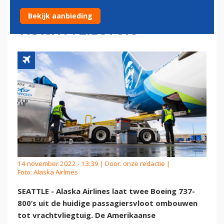
OMBOUWEN TOT
Bekijk aanbieding
VRACHTVLIEGTUIG
14 november 2022 - 13:39 | Door:
onze redactie
|
Foto: Alaska Airlines
SEATTLE - Alaska Airlines laat twee Boeing 737-
800’s uit de huidige passagiersvloot ombouwen
tot vrachtvliegtuig. De Amerikaanse