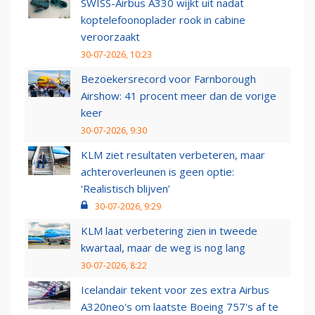
SWISS-Airbus A330 wijkt uit nadat
koptelefoonoplader rook in cabine
veroorzaakt
30-07-2026, 10:23
Bezoekersrecord voor Farnborough
Airshow: 41 procent meer dan de vorige
keer
30-07-2026, 9:30
KLM ziet resultaten verbeteren, maar
achteroverleunen is geen optie:
‘Realistisch blijven’
30-07-2026, 9:29
KLM laat verbetering zien in tweede
kwartaal, maar de weg is nog lang
30-07-2026, 8:22
Icelandair tekent voor zes extra Airbus
A320neo's om laatste Boeing 757's af te