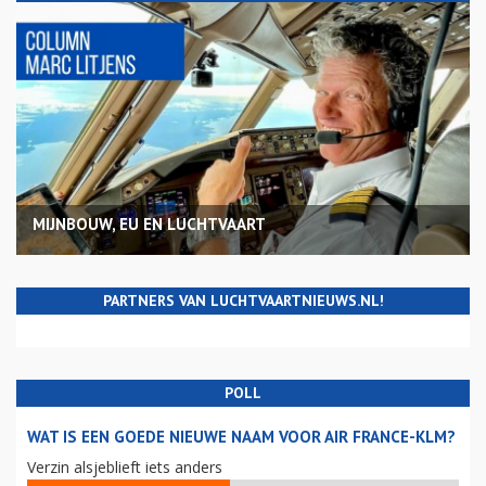
MIJNBOUW, EU EN LUCHTVAART
PARTNERS VAN LUCHTVAARTNIEUWS.NL!
POLL
WAT IS EEN GOEDE NIEUWE NAAM VOOR AIR FRANCE-KLM?
Verzin alsjeblieft iets anders