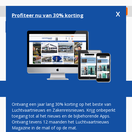
Overslaan
en
x
Digitaal Magazine
Registreer
Check in
naar
Profiteer nu van 30% korting
de
inhoud
gaan
Magazine
Podcasts
Vacatures
Toggl
naviga
Ontvang een jaar lang 30% korting op het beste van
Luchtvaartnieuws en Zakenreisnieuws. Krijg onbeperkt
toegang tot al het nieuws en de bijbehorende Apps.
AMERICAN AIRLINES BESTELT
Ontvang tevens 12 maanden het Luchtvaartnieuws
HONDERDEN NIEUWE
Magazine in de mail of op de mat.