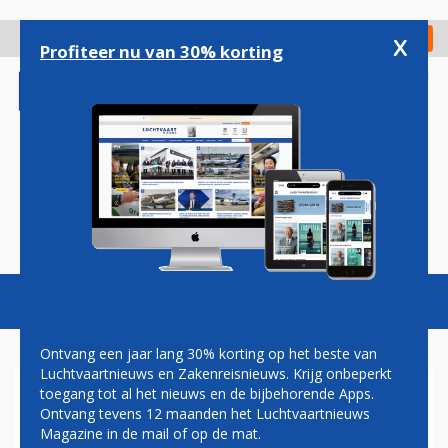
Overslaan
en
x
Digitaal Magazine
Registreer
Check in
naar
Profiteer nu van 30% korting
de
inhoud
gaan
Magazine
Podcasts
Vacatures
Toggl
naviga
Ontvang een jaar lang 30% korting op het beste van
Luchtvaartnieuws en Zakenreisnieuws. Krijg onbeperkt
toegang tot al het nieuws en de bijbehorende Apps.
BIJNA VERDUBBELING
Ontvang tevens 12 maanden het Luchtvaartnieuws
SALARISSEN VAN SOMMIGE
Magazine in de mail of op de mat.