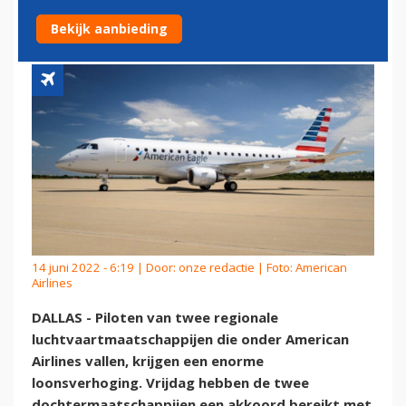
PILOTEN IN DE VS
Bekijk aanbieding
14 juni 2022 - 6:19 | Door:
onze redactie
| Foto: American
Airlines
DALLAS - Piloten van twee regionale
luchtvaartmaatschappijen die onder American
Airlines vallen, krijgen een enorme
loonsverhoging. Vrijdag hebben de twee
dochtermaatschappijen een akkoord bereikt met