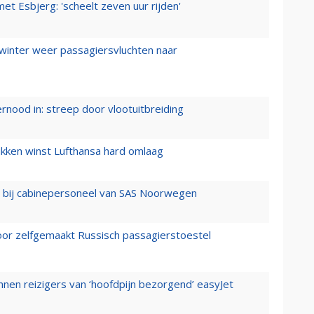
t Esbjerg: 'scheelt zeven uur rijden'
 winter weer passagiersvluchten naar
ernood in: streep door vlootuitbreiding
ukken winst Lufthansa hard omlaag
 bij cabinepersoneel van SAS Noorwegen
voor zelfgemaakt Russisch passagierstoestel
nen reizigers van ‘hoofdpijn bezorgend’ easyJet