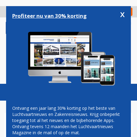
Overslaan
en
x
Digitaal Magazine
Registreer
Check in
naar
Profiteer nu van 30% korting
de
inhoud
gaan
Magazine
Podcasts
Vacatures
Toggl
naviga
Ontvang een jaar lang 30% korting op het beste van
Luchtvaartnieuws en Zakenreisnieuws. Krijg onbeperkt
toegang tot al het nieuws en de bijbehorende Apps.
CONSUMENT BETAALT ZICH
Ontvang tevens 12 maanden het Luchtvaartnieuws
BLAUW AAN KOFFERTOESLAG
Magazine in de mail of op de mat.