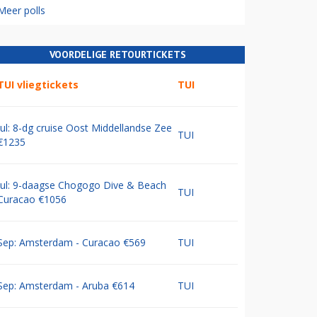
Meer polls
VOORDELIGE RETOURTICKETS
TUI vliegtickets
TUI
Jul: 8-dg cruise Oost Middellandse Zee
TUI
€1235
Jul: 9-daagse Chogogo Dive & Beach
TUI
Curacao €1056
Sep: Amsterdam - Curacao €569
TUI
Sep: Amsterdam - Aruba €614
TUI