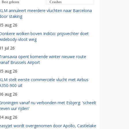
Best gelezen
Crashes
KLM annuleert meerdere vluchten naar Barcelona
door staking
05 aug 26
Donkere wolken boven IndiGo: prijsvechter doet
widebody-vloot weg
31 jul 26
Transavia opent komende winter nieuwe route
vanaf Brussels Airport
05 aug 26
KLM stelt eerste commerciële vlucht met Airbus
A350-900 uit
06 aug 26
Groningen vanaf nu verbonden met Esbjerg: 'scheelt
zeven uur rijden'
04 aug 26
easyJet wordt overgenomen door Apollo, Castlelake