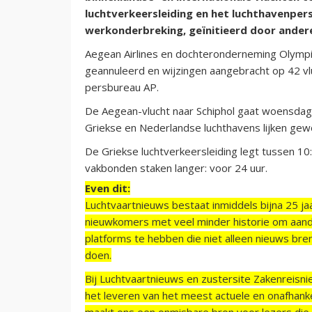
luchtverkeersleiding en het luchthavenper
werkonderbreking, geïnitieerd door andere
Aegean Airlines en dochteronderneming Olympic
geannuleerd en wijzingen aangebracht op 42 vl
persbureau AP.
De Aegean-vlucht naar Schiphol gaat woensdag
Griekse en Nederlandse luchthavens lijken gew
De Griekse luchtverkeersleiding legt tussen 10:
vakbonden staken langer: voor 24 uur.
Even dit:
Luchtvaartnieuws bestaat inmiddels bijna 25 jaa
nieuwkomers met veel minder historie om aand
platforms te hebben die niet alleen nieuws bre
doen.
Bij Luchtvaartnieuws en zustersite Zakenreisn
het leveren van het meest actuele en onafhankel
maakt ons een onmisbare bron voor lezers die g