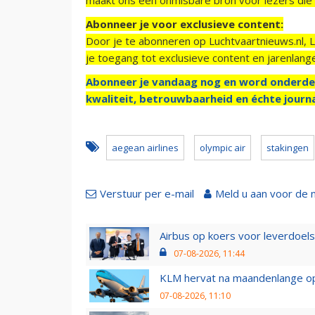
Abonneer je voor exclusieve content:
Door je te abonneren op Luchtvaartnieuws.nl, 
je toegang tot exclusieve content en jarenlang
Abonneer je vandaag nog en word onderde
kwaliteit, betrouwbaarheid en échte journa
aegean airlines
olympic air
stakingen
Verstuur per e-mail
Meld u aan voor de 
Airbus op koers voor leverdoelst
07-08-2026, 11:44
KLM hervat na maandenlange ops
07-08-2026, 11:10