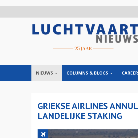
Overslaan
en
naar
de
inhoud
gaan
NIEUWS
COLUMNS & BLOGS
CAREER
GRIEKSE AIRLINES ANN
LANDELIJKE STAKING