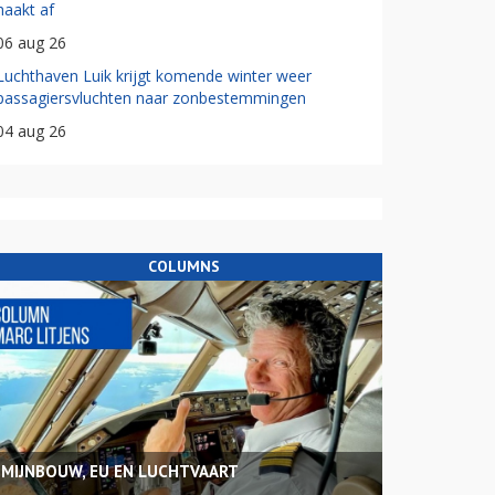
haakt af
06 aug 26
Luchthaven Luik krijgt komende winter weer
passagiersvluchten naar zonbestemmingen
04 aug 26
COLUMNS
MIJNBOUW, EU EN LUCHTVAART