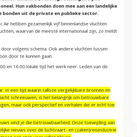
soneel. Hun vakbonden doen mee aan een landelijke
 bonden uit de private en publieke sector.
 Air hebben gezamenlijk vijf binnenlandse vluchten
uchten, waarvan de meeste internationaal zijn, zo meldt
 door volgens schema. Ook andere vluchten tussen
oon door te kunnen gaan.
00 en 16:00 lokale tijd het werk neer. Leden van de
r. In een tijd waarin talloze vergelijkbare bronnen en
acht schreeuwen, is het belangrijk om betrouwbare
ngen, maar ook perspectief en verhalen die er echt toe
ieuws vind je die betrouwbaarheid. Onze toewijding aan
ijke nieuws over de luchtvaart- en (zaken)reisindustrie
raag een stap voor willen blijven.