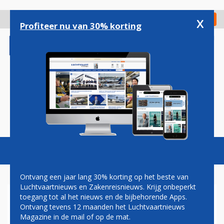
Overslaan
en
x
Digitaal Magazine
Registreer
Check in
naar
Profiteer nu van 30% korting
de
inhoud
gaan
Magazine
Podcasts
Vacatures
Toggl
naviga
Ontvang een jaar lang 30% korting op het beste van
Luchtvaartnieuws en Zakenreisnieuws. Krijg onbeperkt
toegang tot al het nieuws en de bijbehorende Apps.
KONING KRUIPT VOOR DE
Ontvang tevens 12 maanden het Luchtvaartnieuws
LAATSTE KEER ACHTER HET
Magazine in de mail of op de mat.