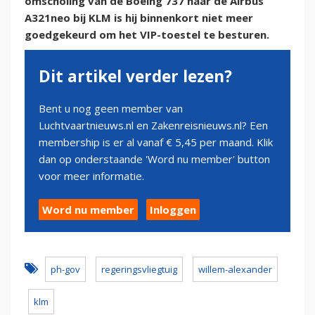
omscholing van de Boeing 737 naar de Airbus
A321neo bij KLM is hij binnenkort niet meer
goedgekeurd om het VIP-toestel te besturen.
Dit artikel verder lezen?
Bent u nog geen member van
Luchtvaartnieuws.nl en Zakenreisnieuws.nl? Een
membership is er al vanaf € 5,45 per maand. Klik
dan op onderstaande 'Word nu member' button
voor meer informatie.
Word nu member
Inloggen
ph-gov
regeringsvliegtuig
willem-alexander
klm