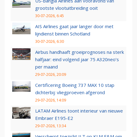
US-Bangla Airlines aan vooravond van
grootste vlootuitbreiding ooit
30-07-2026, 6:45
AIS Airlines gaat jaar langer door met
lijndienst binnen Schotland
30-07-2026, 6:30
Airbus handhaaft groeiprognoses na sterk
halfjaar: eind volgend jaar 75 A320neo’s
per maand
29-07-2026, 20:09
Certificering Boeing 737 MAX 10 stap
dichterbij: vliegproeven afgerond
29-07-2026, 14:09
LATAM Airlines toont interieur van nieuwe
Embraer E195-E2
29-07-2026, 13:34
Verscherpt toezicht ILT op KLM E&M om