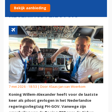
STUUR VAN NEDERLANDS
Bekijk aanbieding
REGERINGSVLIEGTUIG
7 mei 2026 - 18:53 | Door:
Klaas-Jan van Woerkom
Koning Willem-Alexander heeft voor de laatste
keer als piloot gevlogen in het Nederlandse
regeringsvliegtuig PH-GOV. Vanwege zijn