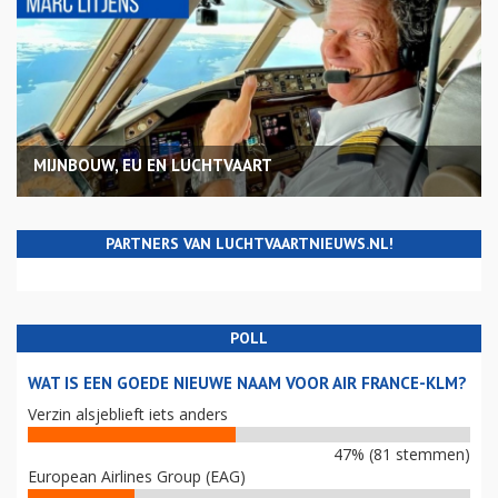
MIJNBOUW, EU EN LUCHTVAART
PARTNERS VAN LUCHTVAARTNIEUWS.NL!
POLL
WAT IS EEN GOEDE NIEUWE NAAM VOOR AIR FRANCE-KLM?
Verzin alsjeblieft iets anders
47% (81 stemmen)
European Airlines Group (EAG)