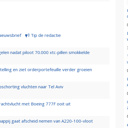
nieuwsbrief
Tip de redactie
elen nadat piloot 70.000 xtc-pillen smokkelde
elling en ziet orderportefeuille verder groeien
chorting vluchten naar Tel Aviv
vrachtvlucht met Boeing 777F ooit uit
happij gaat afscheid nemen van A220-100-vloot