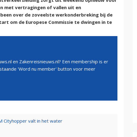
uchtverkeersleiding zorgt dit weekend opnieuw voor
 met vertragingen of vallen uit en
 been over de zoveelste werkonderbreking bij de
start om de Europese Commissie te dwingen in te
ws.nl en Zakenreisnieuws.nl? Een membership is er
erstaande 'Word nu member' button voor meer
 Cityhopper valt in het water