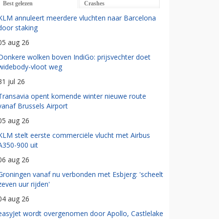
Best gelezen
Crashes
KLM annuleert meerdere vluchten naar Barcelona
door staking
05 aug 26
Donkere wolken boven IndiGo: prijsvechter doet
widebody-vloot weg
31 jul 26
Transavia opent komende winter nieuwe route
vanaf Brussels Airport
05 aug 26
KLM stelt eerste commerciële vlucht met Airbus
A350-900 uit
06 aug 26
Groningen vanaf nu verbonden met Esbjerg: 'scheelt
zeven uur rijden'
04 aug 26
easyJet wordt overgenomen door Apollo, Castlelake