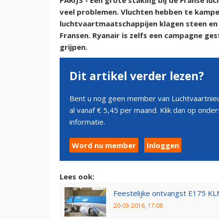
PARIJS - Een grote staking bij de Franse l
veel problemen. Vluchten hebben te kampen
luchtvaartmaatschappijen klagen steen en
Fransen. Ryanair is zelfs een campagne ge
grijpen.
Dit artikel verder lezen?
Bent u nog geen member van Luchtvaartnieu
al vanaf € 5,45 per maand. Klik dan op ond
informatie.
Word nu member
Inloggen
Lees ook:
Feestelijke ontvangst E175 KLM
20-03-2016, 17:08