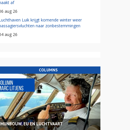
haakt af
06 aug 26
Luchthaven Luik krijgt komende winter weer
passagiersvluchten naar zonbestemmingen
04 aug 26
COLUMNS
MIJNBOUW, EU EN LUCHTVAART