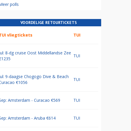
Meer polls
VOORDELIGE RETOURTICKETS
TUI vliegtickets
TUI
Jul: 8-dg cruise Oost Middellandse Zee
TUI
€1235
Jul: 9-daagse Chogogo Dive & Beach
TUI
Curacao €1056
Sep: Amsterdam - Curacao €569
TUI
Sep: Amsterdam - Aruba €614
TUI