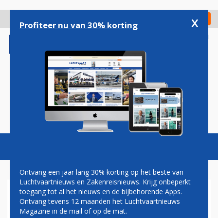
Overslaan
en
x
Digitaal Magazine
Registreer
Check in
naar
Profiteer nu van 30% korting
de
inhoud
gaan
Magazine
Podcasts
Vacatures
Toggl
naviga
Ontvang een jaar lang 30% korting op het beste van
Luchtvaartnieuws en Zakenreisnieuws. Krijg onbeperkt
toegang tot al het nieuws en de bijbehorende Apps.
MAN OPENT NOODDEUR EN
Ontvang tevens 12 maanden het Luchtvaartnieuws
KLIMT OP VLEUGEL VAN
Magazine in de mail of op de mat.