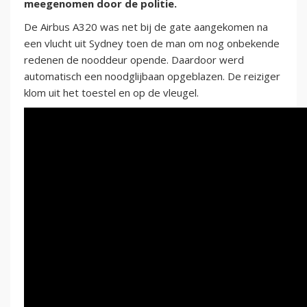
meegenomen door de politie.
De Airbus A320 was net bij de gate aangekomen na
een vlucht uit Sydney toen de man om nog onbekende
redenen de nooddeur opende. Daardoor werd
automatisch een noodglijbaan opgeblazen. De reiziger
klom uit het toestel en op de vleugel.