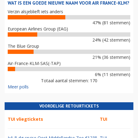
WAT IS EEN GOEDE NIEUWE NAAM VOOR AIR FRANCE-KLM?
Verzin alsjeblieft iets anders
47% (81 stemmen)
European Airlines Group (EAG)
24% (42 stemmen)
The Blue Group
21% (36 stemmen)
Air-France-KLM-SAS(-TAP)
6% (11 stemmen)
Totaal aantal stemmen: 170
Meer polls
VOORDELIGE RETOURTICKETS
TUI vliegtickets
TUI
Jul: 8-dg cruise Oost Middellandse Zee €1235
TUI