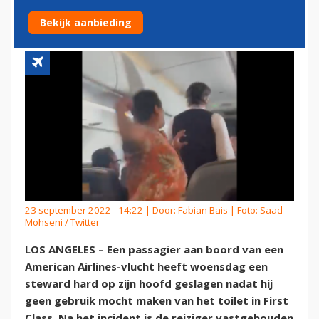
AIRLINES-VLUCHT
Bekijk aanbieding
23 september 2022 - 14:22 | Door:
Fabian Bais
| Foto: Saad
Mohseni / Twitter
LOS ANGELES – Een passagier aan boord van een
American Airlines-vlucht heeft woensdag een
steward hard op zijn hoofd geslagen nadat hij
geen gebruik mocht maken van het toilet in First
Class. Na het incident is de reiziger vastgehouden