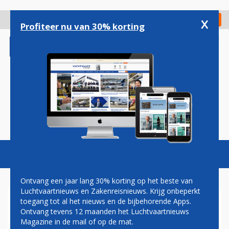
Overslaan
en
x
Digitaal Magazine
Registreer
Check in
naar
Profiteer nu van 30% korting
de
inhoud
gaan
Magazine
Podcasts
Vacatures
Toggl
naviga
Ontvang een jaar lang 30% korting op het beste van
Luchtvaartnieuws en Zakenreisnieuws. Krijg onbeperkt
toegang tot al het nieuws en de bijbehorende Apps.
PASSAGIER DEELT DREUN UIT
Ontvang tevens 12 maanden het Luchtvaartnieuws
AAN STEWARD OP AMERICAN
Magazine in de mail of op de mat.