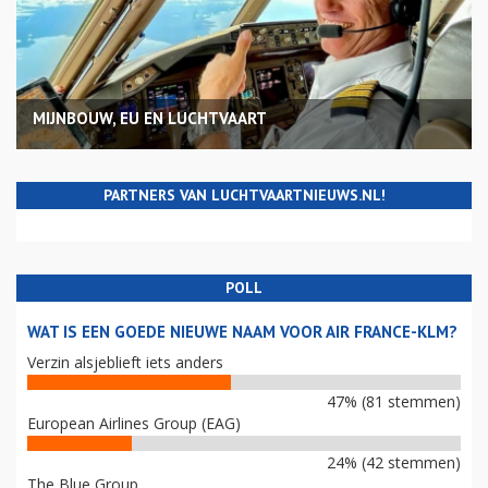
MIJNBOUW, EU EN LUCHTVAART
PARTNERS VAN LUCHTVAARTNIEUWS.NL!
POLL
WAT IS EEN GOEDE NIEUWE NAAM VOOR AIR FRANCE-KLM?
Verzin alsjeblieft iets anders
47% (81 stemmen)
European Airlines Group (EAG)
24% (42 stemmen)
The Blue Group