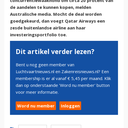
concurrentiewaakhond om circa 20 procent van
de aandelen te kunnen kopen, melden
Australische media. Mocht de deal worden
goedgekeurd, dan voegt Qatar Airways een
zesde buitenlandse airline aan haar
investeringsportfolio toe.
Dit artikel verder lezen?
Bent u nog geen member van
Luchtvaartnieuws.nl en Zakenreisnieuws.nl? Een
membership is er al vanaf € 5,45 per maand. Klik
dan op onderstaande 'Word nu member' button
voor meer informatie.
Word nu member
Inloggen