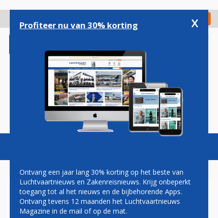
Overslaan
en
x
Digitaal Magazine
Registreer
Check in
naar
Profiteer nu van 30% korting
de
inhoud
gaan
Magazine
Podcasts
Vacatures
Toggl
naviga
Ontvang een jaar lang 30% korting op het beste van
Luchtvaartnieuws en Zakenreisnieuws. Krijg onbeperkt
toegang tot al het nieuws en de bijbehorende Apps.
QATAR AIRWAYS WIL ZICH
Ontvang tevens 12 maanden het Luchtvaartnieuws
INKOPEN BIJ VIRGIN
Magazine in de mail of op de mat.