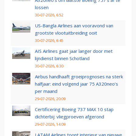
A320neo's om laatste Boeing 757's af te
lossen
30-07-2026, 6:52
US-Bangla Airlines aan vooravond van
grootste vlootuitbreiding ooit
30-07-2026, 6:45
AIS Airlines gaat jaar langer door met
lijndienst binnen Schotland
30-07-2026, 6:30
Airbus handhaaft groeiprognoses na sterk
halfjaar: eind volgend jaar 75 A320neo’s
per maand
29-07-2026, 20:09
Certificering Boeing 737 MAX 10 stap
dichterbij: vliegproeven afgerond
29-07-2026, 14:09
LATAM Airlines toont interieur van nieuwe