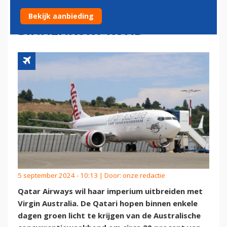
AUSTRALIA: DEAL
Bekijk aanbieding
BINNENKORT ROND
5 september 2024 - 10:13 | Door:
onze redactie
Qatar Airways wil haar imperium uitbreiden met
Virgin Australia. De Qatari hopen binnen enkele
dagen groen licht te krijgen van de Australische