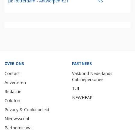
Jul: Rotterdam - Antwerpen €21
NS
OVER ONS
PARTNERS
Contact
Vakbond Nederlands
Cabinepersoneel
Adverteren
TUI
Redactie
NEWHEAP
Colofon
Privacy & Cookiebeleid
Nieuwsscript
Partnernieuws