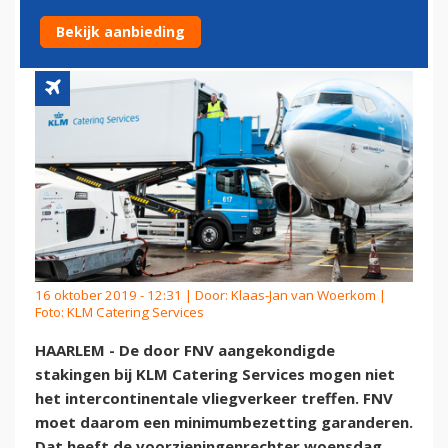
VERRE VLUCHTEN
Bekijk aanbieding
16 oktober 2019 - 12:31 | Door:
Klaas-Jan van Woerkom
|
Foto: KLM Catering Services
HAARLEM - De door FNV aangekondigde
stakingen bij KLM Catering Services mogen niet
het intercontinentale vliegverkeer treffen. FNV
moet daarom een minimumbezetting garanderen.
Dat heeft de voorzieningenrechter woensdag