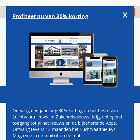
Overslaan
en
x
Digitaal Magazine
Registreer
Check in
naar
Profiteer nu van 30% korting
de
inhoud
gaan
Magazine
Podcasts
Vacatures
Toggl
naviga
Ontvang een jaar lang 30% korting op het beste van
Luchtvaartnieuws en Zakenreisnieuws. Krijg onbeperkt
toegang tot al het nieuws en de bijbehorende Apps.
RECHTER: KLM-PASSAGIERS
Ontvang tevens 12 maanden het Luchtvaartnieuws
MOETEN ETEN KRIJGEN OP
Magazine in de mail of op de mat.