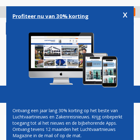
Overslaan
en
x
Digitaal Magazine
Registreer
Check in
naar
Profiteer nu van 30% korting
de
inhoud
gaan
Magazine
Podcasts
Vacatures
Toggl
naviga
Ontvang een jaar lang 30% korting op het beste van
Luchtvaartnieuws en Zakenreisnieuws. Krijg onbeperkt
toegang tot al het nieuws en de bijbehorende Apps.
SPANNING LOOPT OP: GAAT
Ontvang tevens 12 maanden het Luchtvaartnieuws
KLM VOOR A350'S OF MEER
Magazine in de mail of op de mat.