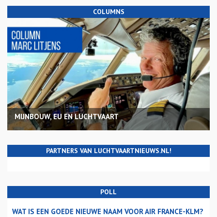
COLUMNS
MIJNBOUW, EU EN LUCHTVAART
PARTNERS VAN LUCHTVAARTNIEUWS.NL!
POLL
WAT IS EEN GOEDE NIEUWE NAAM VOOR AIR FRANCE-KLM?