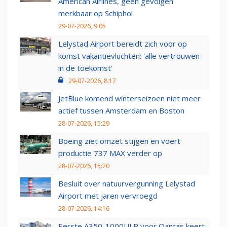
American Airlines, geen gevolgen
merkbaar op Schiphol
29-07-2026, 9:05
Lelystad Airport bereidt zich voor op
komst vakantievluchten: 'alle vertrouwen
in de toekomst'
29-07-2026, 8:17
JetBlue komend winterseizoen niet meer
actief tussen Amsterdam en Boston
28-07-2026, 15:29
Boeing ziet omzet stijgen en voert
productie 737 MAX verder op
28-07-2026, 15:20
Besluit over natuurvergunning Lelystad
Airport met jaren vervroegd
28-07-2026, 14:16
Eerste A350-1000ULR voor Qantas keert