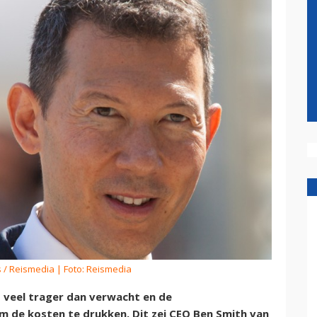
 / Reismedia
| Foto: Reismedia
at veel trager dan verwacht en de
de kosten te drukken. Dit zei CEO Ben Smith van