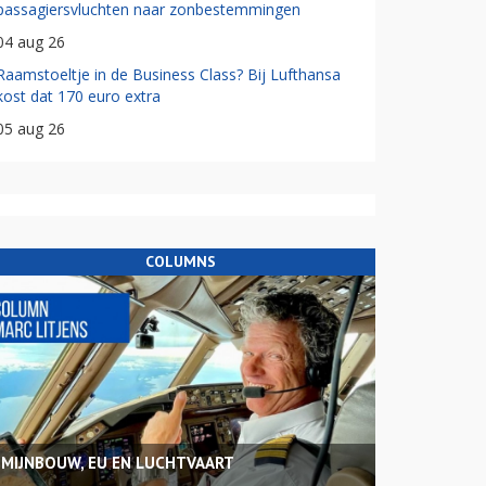
passagiersvluchten naar zonbestemmingen
04 aug 26
Raamstoeltje in de Business Class? Bij Lufthansa
kost dat 170 euro extra
05 aug 26
COLUMNS
MIJNBOUW, EU EN LUCHTVAART