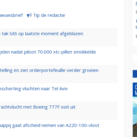
nieuwsbrief
Tip de redactie
 tak SAS op laatste moment afgeblazen
elen nadat piloot 70.000 xtc-pillen smokkelde
elling en ziet orderportefeuille verder groeien
chorting vluchten naar Tel Aviv
vrachtvlucht met Boeing 777F ooit uit
happij gaat afscheid nemen van A220-100-vloot