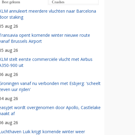
Best gelezen
Crashes
KLM annuleert meerdere vluchten naar Barcelona
door staking
05 aug 26
Transavia opent komende winter nieuwe route
vanaf Brussels Airport
05 aug 26
KLM stelt eerste commerciële vlucht met Airbus
A350-900 uit
06 aug 26
Groningen vanaf nu verbonden met Esbjerg: 'scheelt
zeven uur rijden'
04 aug 26
easyJet wordt overgenomen door Apollo, Castlelake
haakt af
06 aug 26
Luchthaven Luik krijgt komende winter weer