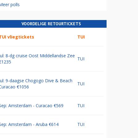
Meer polls
VOORDELIGE RETOURTICKETS
TUI vliegtickets
TUI
Jul: 8-dg cruise Oost Middellandse Zee
TUI
€1235
Jul: 9-daagse Chogogo Dive & Beach
TUI
Curacao €1056
Sep: Amsterdam - Curacao €569
TUI
Sep: Amsterdam - Aruba €614
TUI