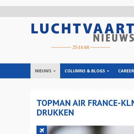
Overslaan
en
naar
de
inhoud
gaan
NIEUWS
COLUMNS & BLOGS
CAREER
TOPMAN AIR FRANCE-KL
DRUKKEN