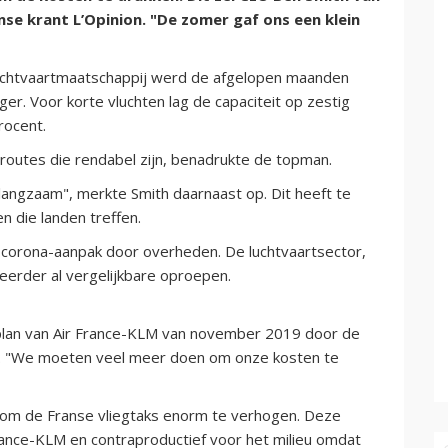
nse krant L’Opinion. "De zomer gaf ons een klein
luchtvaartmaatschappij werd de afgelopen maanden
ger. Voor korte vluchten lag de capaciteit op zestig
rocent.
 routes die rendabel zijn, benadrukte de topman.
 langzaam", merkte Smith daarnaast op. Dit heeft te
 die landen treffen.
corona-aanpak door overheden. De luchtvaartsector,
 eerder al vergelijkbare oproepen.
plan van Air France-KLM van november 2019 door de
d. "We moeten veel meer doen om onze kosten te
el om de Franse vliegtaks enorm te verhogen. Deze
rance-KLM en contraproductief voor het milieu omdat