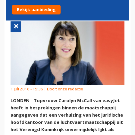
KONINKRIJK NIET UIT
Bekijk aanbieding
1 juli 2016 - 15:36 | Door:
onze redactie
LONDEN - Topvrouw Carolyn McCall van easyJet
heeft in besprekingen binnen de maatschappij
aangegeven dat een verhuizing van het juridische
hoofdkantoor van de luchtvaartmaatschappij uit
het Verenigd Koninkrijk onvermijdelijk lijkt als