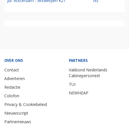
Jul: Rotterdam - Antwerpen €21
NS
OVER ONS
PARTNERS
Contact
Vakbond Nederlands
Cabinepersoneel
Adverteren
TUI
Redactie
NEWHEAP
Colofon
Privacy & Cookiebeleid
Nieuwsscript
Partnernieuws