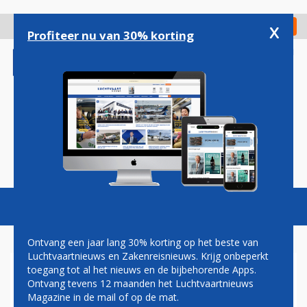
Overslaan
en
x
Digitaal Magazine
Registreer
Check in
naar
Profiteer nu van 30% korting
de
inhoud
gaan
Magazine
Podcasts
Vacatures
Toggl
naviga
Ontvang een jaar lang 30% korting op het beste van
Luchtvaartnieuws en Zakenreisnieuws. Krijg onbeperkt
toegang tot al het nieuws en de bijbehorende Apps.
TOPVROUW EASYJET SLUIT
Ontvang tevens 12 maanden het Luchtvaartnieuws
VERHUIZING UIT VERENIGD
Magazine in de mail of op de mat.