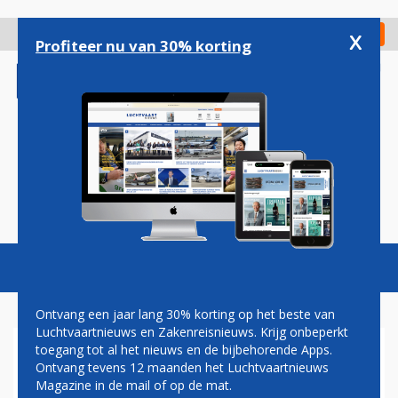
Overslaan
en
x
Digitaal Magazine
Registreer
Check in
naar
Profiteer nu van 30% korting
de
inhoud
gaan
Magazine
Podcasts
Vacatures
Toggl
naviga
Ontvang een jaar lang 30% korting op het beste van
Luchtvaartnieuws en Zakenreisnieuws. Krijg onbeperkt
toegang tot al het nieuws en de bijbehorende Apps.
TRANSAVIA GAAT KROKANTE
Ontvang tevens 12 maanden het Luchtvaartnieuws
FRIETJES SERVEREN AAN
Magazine in de mail of op de mat.