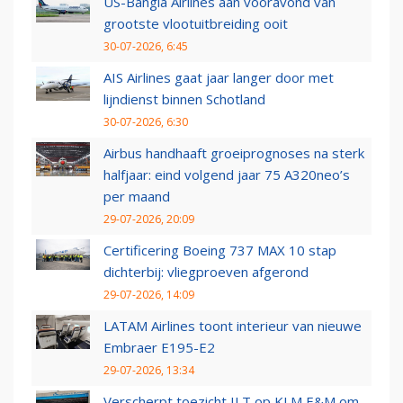
US-Bangla Airlines aan vooravond van
grootste vlootuitbreiding ooit
30-07-2026, 6:45
AIS Airlines gaat jaar langer door met
lijndienst binnen Schotland
30-07-2026, 6:30
Airbus handhaaft groeiprognoses na sterk
halfjaar: eind volgend jaar 75 A320neo’s
per maand
29-07-2026, 20:09
Certificering Boeing 737 MAX 10 stap
dichterbij: vliegproeven afgerond
29-07-2026, 14:09
LATAM Airlines toont interieur van nieuwe
Embraer E195-E2
29-07-2026, 13:34
Verscherpt toezicht ILT op KLM E&M om