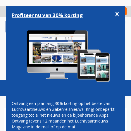
Overslaan
en
x
Digitaal Magazine
Registreer
Check in
naar
Profiteer nu van 30% korting
de
inhoud
gaan
Magazine
Podcasts
Vacatures
Toggl
naviga
Ontvang een jaar lang 30% korting op het beste van
Luchtvaartnieuws en Zakenreisnieuws. Krijg onbeperkt
toegang tot al het nieuws en de bijbehorende Apps.
TURKISH AIRLINES VAKER
Ontvang tevens 12 maanden het Luchtvaartnieuws
NAAR SCHIPHOL, AL IS
Magazine in de mail of op de mat.