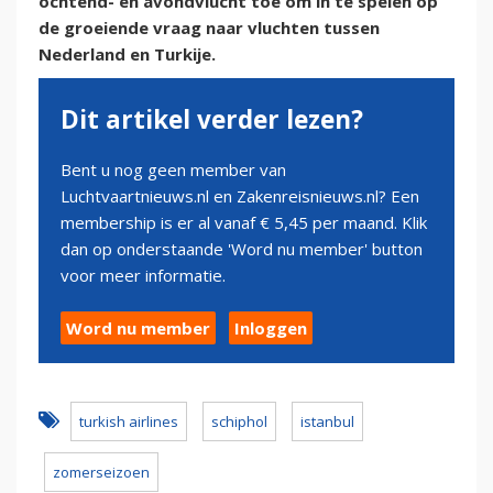
ochtend- en avondvlucht toe om in te spelen op
de groeiende vraag naar vluchten tussen
Nederland en Turkije.
Dit artikel verder lezen?
Bent u nog geen member van
Luchtvaartnieuws.nl en Zakenreisnieuws.nl? Een
membership is er al vanaf € 5,45 per maand. Klik
dan op onderstaande 'Word nu member' button
voor meer informatie.
Word nu member
Inloggen
turkish airlines
schiphol
istanbul
zomerseizoen