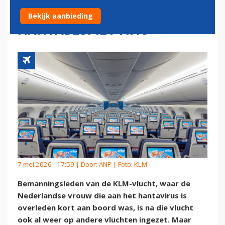
MOGELIJKE
Bekijk aanbieding
HANTABESMETTING
7 mei 2026 - 17:59 | Door:
ANP
| Foto: KLM
Bemanningsleden van de KLM-vlucht, waar de
Nederlandse vrouw die aan het hantavirus is
overleden kort aan boord was, is na die vlucht
ook al weer op andere vluchten ingezet. Maar