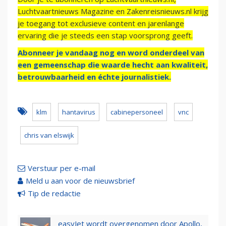
Luchtvaartnieuws Magazine en Zakenreisnieuws.nl krijg
je toegang tot exclusieve content en jarenlange
ervaring die je steeds een stap voorsprong geeft.
Abonneer je vandaag nog en word onderdeel van
een gemeenschap die waarde hecht aan kwaliteit,
betrouwbaarheid en échte journalistiek.
klm
hantavirus
cabinepersoneel
vnc
chris van elswijk
Verstuur per e-mail
Meld u aan voor de nieuwsbrief
Tip de redactie
easyJet wordt overgenomen door Apollo,