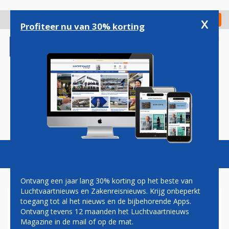
Overslaan
en
x
Digitaal Magazine
Registreer
Check in
naar
Profiteer nu van 30% korting
de
inhoud
gaan
Magazine
Podcasts
Vacatures
Toggl
naviga
Ontvang een jaar lang 30% korting op het beste van
Luchtvaartnieuws en Zakenreisnieuws. Krijg onbeperkt
toegang tot al het nieuws en de bijbehorende Apps.
VAKBOND: KLM HAALDE
Ontvang tevens 12 maanden het Luchtvaartnieuws
CREW SNEL TERUG NA
Magazine in de mail of op de mat.