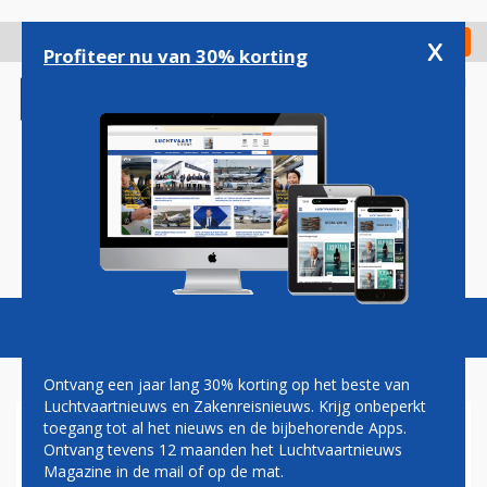
Overslaan
en
x
Digitaal Magazine
Registreer
Check in
naar
Profiteer nu van 30% korting
de
inhoud
gaan
Magazine
Podcasts
Vacatures
Toggl
naviga
Ontvang een jaar lang 30% korting op het beste van
Luchtvaartnieuws en Zakenreisnieuws. Krijg onbeperkt
toegang tot al het nieuws en de bijbehorende Apps.
VERVOER KLM IN MEI
Ontvang tevens 12 maanden het Luchtvaartnieuws
GEDAALD
Magazine in de mail of op de mat.