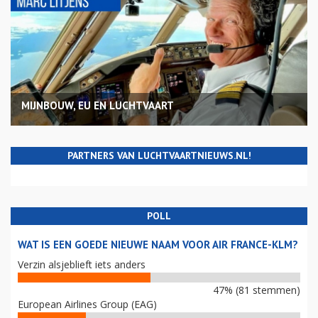
MIJNBOUW, EU EN LUCHTVAART
PARTNERS VAN LUCHTVAARTNIEUWS.NL!
POLL
WAT IS EEN GOEDE NIEUWE NAAM VOOR AIR FRANCE-KLM?
Verzin alsjeblieft iets anders
47% (81 stemmen)
European Airlines Group (EAG)