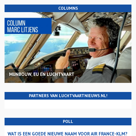
COLUMNS
MIJNBOUW, EU EN LUCHTVAART
PARTNERS VAN LUCHTVAARTNIEUWS.NL!
POLL
WAT IS EEN GOEDE NIEUWE NAAM VOOR AIR FRANCE-KLM?