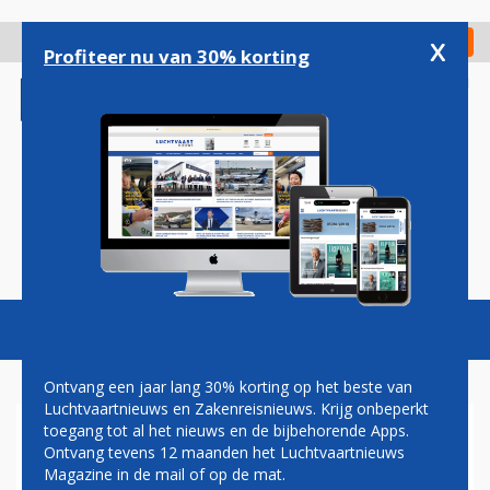
Overslaan
en
x
Digitaal Magazine
Registreer
Check in
naar
Profiteer nu van 30% korting
de
inhoud
gaan
Magazine
Podcasts
Vacatures
Toggl
naviga
Ontvang een jaar lang 30% korting op het beste van
Luchtvaartnieuws en Zakenreisnieuws. Krijg onbeperkt
toegang tot al het nieuws en de bijbehorende Apps.
'IAG OOK GEÏNTERESSEERD IN
Ontvang tevens 12 maanden het Luchtvaartnieuws
FLYBE'
Magazine in de mail of op de mat.