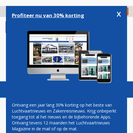
Overslaan
en
x
Digitaal Magazine
Registreer
Check in
naar
Profiteer nu van 30% korting
de
inhoud
gaan
Magazine
Podcasts
Vacatures
Toggl
naviga
Ontvang een jaar lang 30% korting op het beste van
Luchtvaartnieuws en Zakenreisnieuws. Krijg onbeperkt
toegang tot al het nieuws en de bijbehorende Apps.
OLIEPRIJZEN NEMEN
Ontvang tevens 12 maanden het Luchtvaartnieuws
DUIKVLUCHT
Magazine in de mail of op de mat.