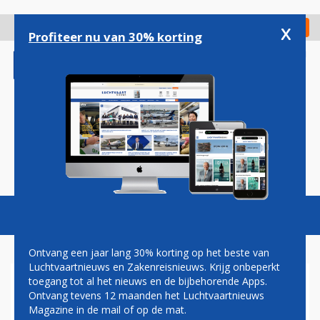
Overslaan
en
x
Digitaal Magazine
Registreer
Check in
naar
Profiteer nu van 30% korting
de
inhoud
gaan
Magazine
Podcasts
Vacatures
Toggl
naviga
Ontvang een jaar lang 30% korting op het beste van
Luchtvaartnieuws en Zakenreisnieuws. Krijg onbeperkt
toegang tot al het nieuws en de bijbehorende Apps.
CHRISTA KLOOSMAN:
Ontvang tevens 12 maanden het Luchtvaartnieuws
REDDER IN NOOD
Magazine in de mail of op de mat.