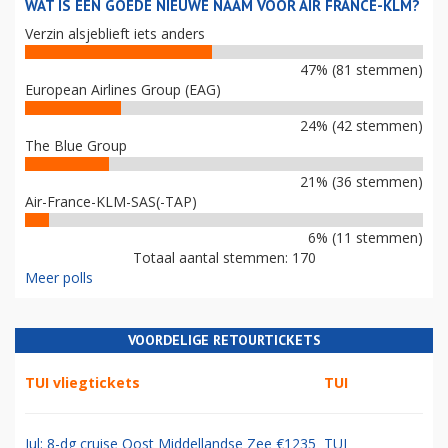
WAT IS EEN GOEDE NIEUWE NAAM VOOR AIR FRANCE-KLM?
Verzin alsjeblieft iets anders
47% (81 stemmen)
European Airlines Group (EAG)
24% (42 stemmen)
The Blue Group
21% (36 stemmen)
Air-France-KLM-SAS(-TAP)
6% (11 stemmen)
Totaal aantal stemmen: 170
Meer polls
VOORDELIGE RETOURTICKETS
TUI vliegtickets
TUI
Jul: 8-dg cruise Oost Middellandse Zee €1235
TUI