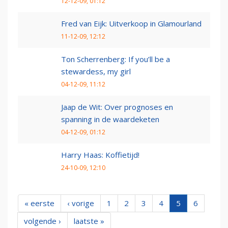
12-12-09, 01:12
Fred van Eijk: Uitverkoop in Glamourland
11-12-09, 12:12
Ton Scherrenberg: If you’ll be a
stewardess, my girl
04-12-09, 11:12
Jaap de Wit: Over prognoses en
spanning in de waardeketen
04-12-09, 01:12
Harry Haas: Koffietijd!
24-10-09, 12:10
« eerste
‹ vorige
1
2
3
4
5
6
volgende ›
laatste »