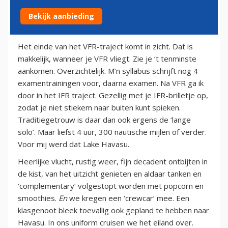
Bekijk aanbieding
6 april 2011
Het einde van het VFR-traject komt in zicht. Dat is
makkelijk, wanneer je VFR vliegt. Zie je ‘t tenminste
aankomen. Overzichtelijk. M’n syllabus schrijft nog 4
examentrainingen voor, daarna examen. Na VFR ga ik
door in het IFR traject. Gezellig met je IFR-brilletje op,
zodat je niet stiekem naar buiten kunt spieken.
Traditiegetrouw is daar dan ook ergens de ‘lange
solo’. Maar liefst 4 uur, 300 nautische mijlen of verder.
Voor mij werd dat Lake Havasu.
Heerlijke vlucht, rustig weer, fijn decadent ontbijten in
de kist, van het uitzicht genieten en aldaar tanken en
‘complementary’ volgestopt worden met popcorn en
smoothies.
En
we kregen een ‘crewcar’ mee. Een
klasgenoot bleek toevallig ook gepland te hebben naar
Havasu. In ons uniform cruisen we het eiland over.