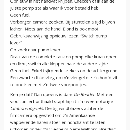
Opnieuw in het handvat knijpen. Checken of ik aan de
juiste pomp sta als waar ik voor betaald heb.
Geen fuel.
Verborgen camera zoeken. Bij stuntelen altijd blijven
lachen. Niets aan de hand. Blond is ook mooi.
Gebruiksaanwijzing opnieuw lezen. “Switch pump
lever”.
Op zoek naar pump lever.
Draai van de complete tank en pomp elke kraan open
en dicht, switch alle kleppen naar de andere zijde.
Geen fuel. Enkel tsjirpende krekels op de achtergrond.
Een zwarte dikke vlieg op m’n vleugel die z’n hoofd zit
te poetsen met z’n twee voorpootjes.
Ken je dat? Dan opeens is daar
De Redder
. Met een
vioolconcert onthaald stapt hij uit z’n tweemotorige
Citation-nog-iets
. Dertig windblazers achter de
filmcamera opgesteld om z’n Amerikaanse
wapperende haren stoer en nonchalant te laten
uitkomen onder z’n vlieghelm. Semi Malboro-Breitling