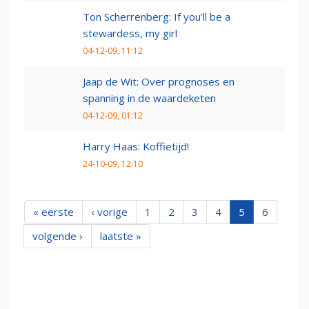
Ton Scherrenberg: If you’ll be a
stewardess, my girl
04-12-09, 11:12
Jaap de Wit: Over prognoses en
spanning in de waardeketen
04-12-09, 01:12
Harry Haas: Koffietijd!
24-10-09, 12:10
« eerste
‹ vorige
1
2
3
4
5
6
volgende ›
laatste »