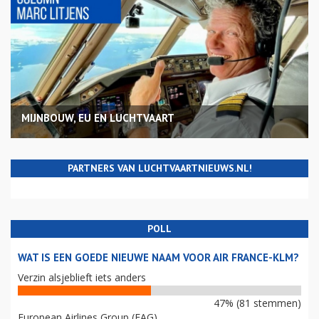
MIJNBOUW, EU EN LUCHTVAART
PARTNERS VAN LUCHTVAARTNIEUWS.NL!
POLL
WAT IS EEN GOEDE NIEUWE NAAM VOOR AIR FRANCE-KLM?
Verzin alsjeblieft iets anders
47% (81 stemmen)
European Airlines Group (EAG)