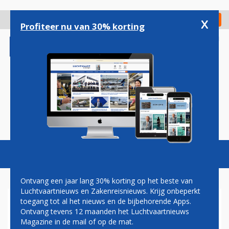
Overslaan
en
x
Digitaal Magazine
Registreer
Check in
naar
Profiteer nu van 30% korting
de
inhoud
gaan
Magazine
Podcasts
Vacatures
Toggl
naviga
Ontvang een jaar lang 30% korting op het beste van
Luchtvaartnieuws en Zakenreisnieuws. Krijg onbeperkt
toegang tot al het nieuws en de bijbehorende Apps.
PAUL GROVE: CONCURRENTIE
Ontvang tevens 12 maanden het Luchtvaartnieuws
EN
Magazine in de mail of op de mat.