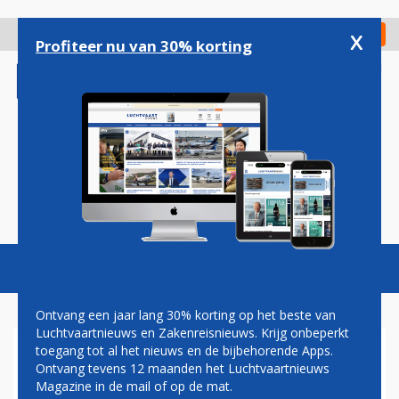
Overslaan
en
x
Digitaal Magazine
Registreer
Check in
naar
Profiteer nu van 30% korting
de
inhoud
gaan
Magazine
Podcasts
Vacatures
Toggl
naviga
Ontvang een jaar lang 30% korting op het beste van
Luchtvaartnieuws en Zakenreisnieuws. Krijg onbeperkt
toegang tot al het nieuws en de bijbehorende Apps.
RACE TEGEN DE KLOK OP
Ontvang tevens 12 maanden het Luchtvaartnieuws
KOMEET
Magazine in de mail of op de mat.