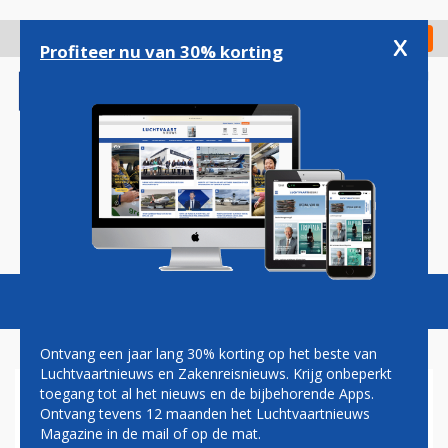
Overslaan
en
x
Digitaal Magazine
Registreer
Check in
naar
Profiteer nu van 30% korting
de
inhoud
gaan
Magazine
Podcasts
Vacatures
Toggl
naviga
Ontvang een jaar lang 30% korting op het beste van
Luchtvaartnieuws en Zakenreisnieuws. Krijg onbeperkt
toegang tot al het nieuws en de bijbehorende Apps.
AIR ASIA IN ÉÉN KLAP
Ontvang tevens 12 maanden het Luchtvaartnieuws
GROOTSTE KLANT VOOR
Magazine in de mail of op de mat.