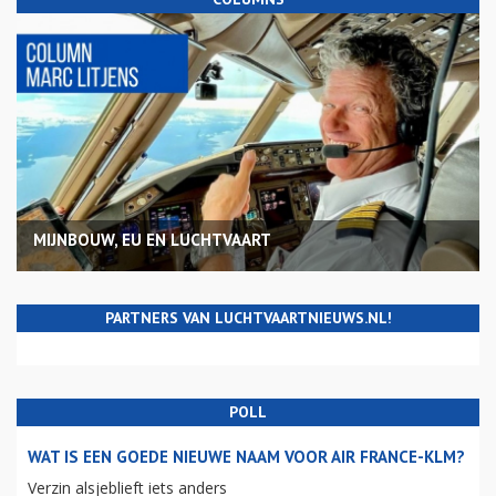
MIJNBOUW, EU EN LUCHTVAART
PARTNERS VAN LUCHTVAARTNIEUWS.NL!
POLL
WAT IS EEN GOEDE NIEUWE NAAM VOOR AIR FRANCE-KLM?
Verzin alsjeblieft iets anders