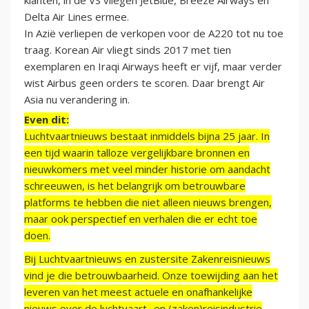
klanten, in de VS vliegen JetBlue, Breeze Airways en
Delta Air Lines ermee.
In Azië verliepen de verkopen voor de A220 tot nu toe
traag. Korean Air vliegt sinds 2017 met tien
exemplaren en Iraqi Airways heeft er vijf, maar verder
wist Airbus geen orders te scoren. Daar brengt Air
Asia nu verandering in.
Even dit:
Luchtvaartnieuws bestaat inmiddels bijna 25 jaar. In
een tijd waarin talloze vergelijkbare bronnen en
nieuwkomers met veel minder historie om aandacht
schreeuwen, is het belangrijk om betrouwbare
platforms te hebben die niet alleen nieuws brengen,
maar ook perspectief en verhalen die er echt toe
doen.
Bij Luchtvaartnieuws en zustersite Zakenreisnieuws
vind je die betrouwbaarheid. Onze toewijding aan het
leveren van het meest actuele en onafhankelijke
nieuws over de luchtvaart- en (zaken)reisindustrie