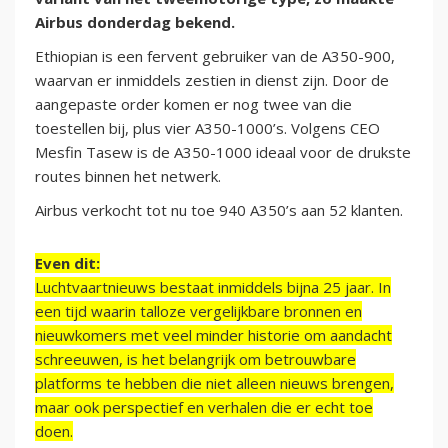
Airbus donderdag bekend.
Ethiopian is een fervent gebruiker van de A350-900,
waarvan er inmiddels zestien in dienst zijn. Door de
aangepaste order komen er nog twee van die
toestellen bij, plus vier A350-1000’s. Volgens CEO
Mesfin Tasew is de A350-1000 ideaal voor de drukste
routes binnen het netwerk.
Airbus verkocht tot nu toe 940 A350’s aan 52 klanten.
Even dit:
Luchtvaartnieuws bestaat inmiddels bijna 25 jaar. In
een tijd waarin talloze vergelijkbare bronnen en
nieuwkomers met veel minder historie om aandacht
schreeuwen, is het belangrijk om betrouwbare
platforms te hebben die niet alleen nieuws brengen,
maar ook perspectief en verhalen die er echt toe
doen.