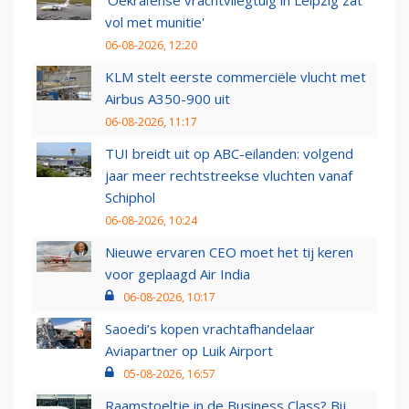
'Oekraïense vrachtvliegtuig in Leipzig zat
vol met munitie'
06-08-2026, 12:20
KLM stelt eerste commerciële vlucht met
Airbus A350-900 uit
06-08-2026, 11:17
TUI breidt uit op ABC-eilanden: volgend
jaar meer rechtstreekse vluchten vanaf
Schiphol
06-08-2026, 10:24
Nieuwe ervaren CEO moet het tij keren
voor geplaagd Air India
06-08-2026, 10:17
Saoedi’s kopen vrachtafhandelaar
Aviapartner op Luik Airport
05-08-2026, 16:57
Raamstoeltje in de Business Class? Bij