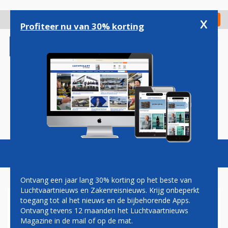
Overslaan
en
x
Digitaal Magazine
Registreer
Check in
naar
Profiteer nu van 30% korting
de
inhoud
gaan
Magazine
Podcasts
Vacatures
Toggl
naviga
Ontvang een jaar lang 30% korting op het beste van
Luchtvaartnieuws en Zakenreisnieuws. Krijg onbeperkt
toegang tot al het nieuws en de bijbehorende Apps.
ETHIOPIAN AIRLINES EERSTE
Ontvang tevens 12 maanden het Luchtvaartnieuws
AFRIKAANSE KLANT VOOR
Magazine in de mail of op de mat.