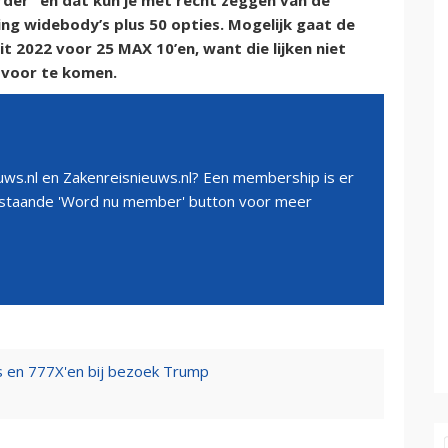
er” en dat kun je met recht zeggen van de
ng widebody’s plus 50 opties. Mogelijk gaat de
t 2022 voor 25 MAX 10’en, want die lijken niet
 voor te komen.
ws.nl en Zakenreisnieuws.nl? Een membership is er
erstaande 'Word nu member' button voor meer
s en 777X'en bij bezoek Trump