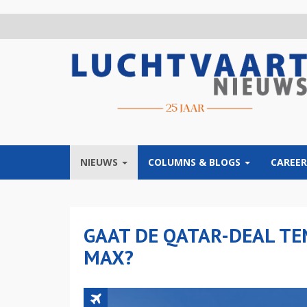
Overslaan
en
naar
de
inhoud
gaan
NIEUWS
COLUMNS & BLOGS
CAREER
GAAT DE QATAR-DEAL TE
MAX?