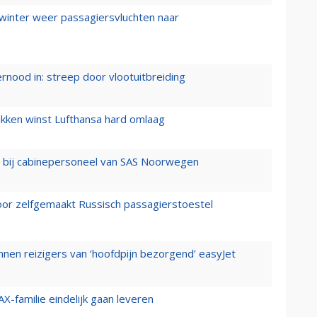
 winter weer passagiersvluchten naar
ernood in: streep door vlootuitbreiding
ukken winst Lufthansa hard omlaag
 bij cabinepersoneel van SAS Noorwegen
voor zelfgemaakt Russisch passagierstoestel
nen reizigers van ‘hoofdpijn bezorgend’ easyJet
X-familie eindelijk gaan leveren