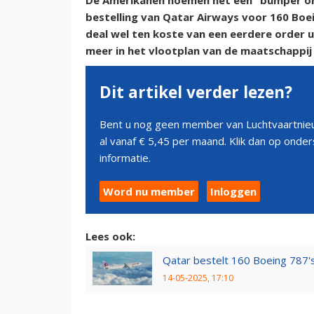
De Amerikanen noemen het een “bumper ord
bestelling van Qatar Airways voor 160 Boei
deal wel ten koste van een eerdere order ui
meer in het vlootplan van de maatschappij
Dit artikel verder lezen?
Bent u nog geen member van Luchtvaartnieu
al vanaf € 5,45 per maand. Klik dan op ond
informatie.
Word nu member
Inloggen
Lees ook:
Qatar bestelt 160 Boeing 787'
14-05-2025, 17:10