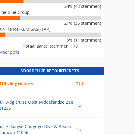
24% (42 stemmen)
The Blue Group
21% (36 stemmen)
Air-France-KLM-SAS(-TAP)
6% (11 stemmen)
Totaal aantal stemmen: 170
Meer polls
VOORDELIGE RETOURTICKETS
TUI vliegtickets
TUI
Jul: 8-dg cruise Oost Middellandse Zee
TUI
€1235
Jul: 9-daagse Chogogo Dive & Beach
TUI
Curacao €1056