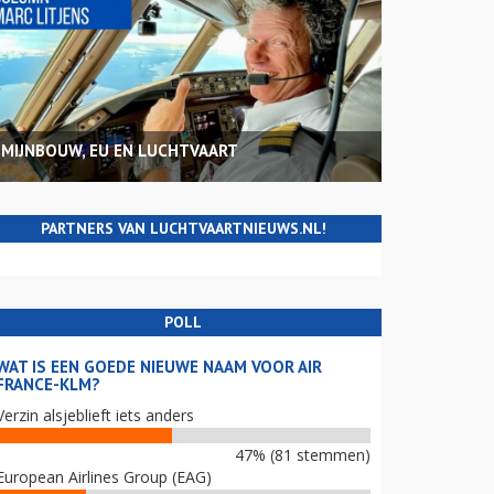
MIJNBOUW, EU EN LUCHTVAART
PARTNERS VAN LUCHTVAARTNIEUWS.NL!
POLL
WAT IS EEN GOEDE NIEUWE NAAM VOOR AIR
FRANCE-KLM?
Verzin alsjeblieft iets anders
47% (81 stemmen)
European Airlines Group (EAG)