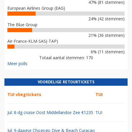
47% (81 stemmen)
European Airlines Group (EAG)
24% (42 stemmen)
The Blue Group
21% (36 stemmen)
Air-France-KLM-SAS(-TAP)
6% (11 stemmen)
Totaal aantal stemmen: 170
Meer polls
VOORDELIGE RETOURTICKETS
TUI vliegtickets
TUI
Jul: 8-dg cruise Oost Middellandse Zee €1235
TUI
Jul: 9-daagse Chogogo Dive & Beach Curacao