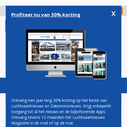
Overslaan
en
x
Digitaal Magazine
Registreer
Check in
naar
Profiteer nu van 30% korting
de
inhoud
gaan
Magazine
Podcasts
Vacatures
Toggl
naviga
Ontvang een jaar lang 30% korting op het beste van
Luchtvaartnieuws en Zakenreisnieuws. Krijg onbeperkt
toegang tot al het nieuws en de bijbehorende Apps.
GSM BRENGT VLIEGTUIG BA
Ontvang tevens 12 maanden het Luchtvaartnieuws
IN GEVAAR
Magazine in de mail of op de mat.