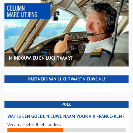
MIJNBOUW, EU EN LUCHTVAART
PARTNERS VAN LUCHTVAARTNIEUWS.NL!
POLL
WAT IS EEN GOEDE NIEUWE NAAM VOOR AIR FRANCE-KLM?
Verzin alsjeblieft iets anders