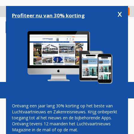
Overslaan
en
x
Digitaal Magazine
Registreer
Check in
naar
Profiteer nu van 30% korting
de
inhoud
gaan
Magazine
Podcasts
Vacatures
Toggl
naviga
Ontvang een jaar lang 30% korting op het beste van
Luchtvaartnieuws en Zakenreisnieuws. Krijg onbeperkt
toegang tot al het nieuws en de bijbehorende Apps.
IN BEELD: STRAALJAGER
Ontvang tevens 12 maanden het Luchtvaartnieuws
ESCORTEERT EASYJET-
Magazine in de mail of op de mat.