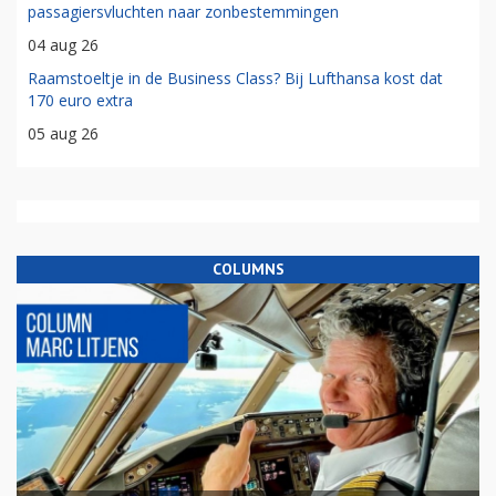
passagiersvluchten naar zonbestemmingen
04 aug 26
Raamstoeltje in de Business Class? Bij Lufthansa kost dat
170 euro extra
05 aug 26
COLUMNS