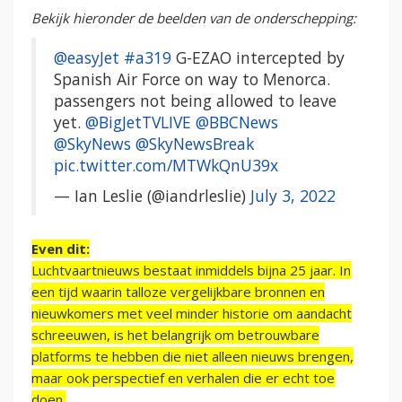
Bekijk hieronder de beelden van de onderschepping:
@easyJet
#a319
G-EZAO intercepted by
Spanish Air Force on way to Menorca.
passengers not being allowed to leave
yet.
@BigJetTVLIVE
@BBCNews
@SkyNews
@SkyNewsBreak
pic.twitter.com/MTWkQnU39x
— Ian Leslie (@iandrleslie)
July 3, 2022
Even dit:
Luchtvaartnieuws bestaat inmiddels bijna 25 jaar. In
een tijd waarin talloze vergelijkbare bronnen en
nieuwkomers met veel minder historie om aandacht
schreeuwen, is het belangrijk om betrouwbare
platforms te hebben die niet alleen nieuws brengen,
maar ook perspectief en verhalen die er echt toe
doen.