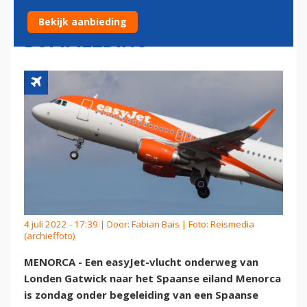
VLUCHT NA VALSE
Bekijk aanbieding
BOMMELDING
4 juli 2022 - 17:39 | Door:
Fabian Bais
| Foto: Reismedia
(archieffoto)
MENORCA - Een easyJet-vlucht onderweg van
Londen Gatwick naar het Spaanse eiland Menorca
is zondag onder begeleiding van een Spaanse