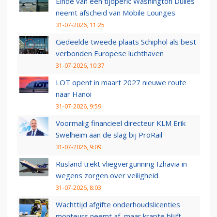
Einde van een tijdperk: Washington Dulles
neemt afscheid van Mobile Lounges
31-07-2026, 11:25
Gedeelde tweede plaats Schiphol als best
verbonden Europese luchthaven
31-07-2026, 10:37
LOT opent in maart 2027 nieuwe route
naar Hanoi
31-07-2026, 9:59
Voormalig financieel directeur KLM Erik
Swelheim aan de slag bij ProRail
31-07-2026, 9:09
Rusland trekt vliegvergunning Izhavia in
wegens zorgen over veiligheid
31-07-2026, 8:03
Wachttijd afgifte onderhoudslicenties
monteurs neemt af, maar krapte blijft