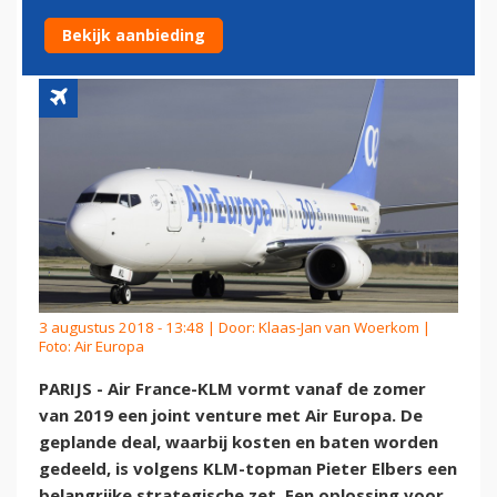
GROEIPROBLEEM SCHIPHOL
Bekijk aanbieding
3 augustus 2018 - 13:48 | Door:
Klaas-Jan van Woerkom
|
Foto: Air Europa
PARIJS - Air France-KLM vormt vanaf de zomer
van 2019 een joint venture met Air Europa. De
geplande deal, waarbij kosten en baten worden
gedeeld, is volgens KLM-topman Pieter Elbers een
belangrijke strategische zet. Een oplossing voor