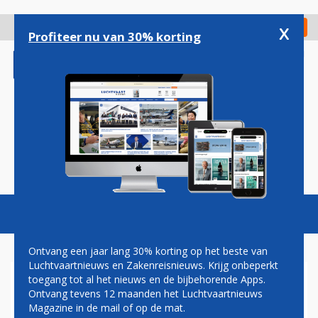
Overslaan
en
x
Digitaal Magazine
Registreer
Check in
naar
Profiteer nu van 30% korting
de
inhoud
gaan
Magazine
Podcasts
Vacatures
Toggl
naviga
Ontvang een jaar lang 30% korting op het beste van
Luchtvaartnieuws en Zakenreisnieuws. Krijg onbeperkt
toegang tot al het nieuws en de bijbehorende Apps.
KLM: DEAL MET AIR EUROPA
Ontvang tevens 12 maanden het Luchtvaartnieuws
GEEN OPLOSSING
Magazine in de mail of op de mat.