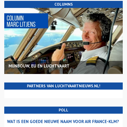
COLUMNS
MIJNBOUW, EU EN LUCHTVAART
PARTNERS VAN LUCHTVAARTNIEUWS.NL!
POLL
WAT IS EEN GOEDE NIEUWE NAAM VOOR AIR FRANCE-KLM?