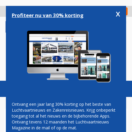
Overslaan
en
x
Digitaal Magazine
Registreer
Check in
naar
Profiteer nu van 30% korting
de
inhoud
gaan
Magazine
Podcasts
Vacatures
Toggl
naviga
Ontvang een jaar lang 30% korting op het beste van
Luchtvaartnieuws en Zakenreisnieuws. Krijg onbeperkt
toegang tot al het nieuws en de bijbehorende Apps.
BEVEILIGERS LUCHTHAVENS
Ontvang tevens 12 maanden het Luchtvaartnieuws
DÜSSELDORF EN FRANKFURT
Magazine in de mail of op de mat.