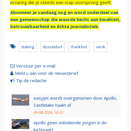
ervaring die je steeds een stap voorsprong geeft.
Abonneer je vandaag nog en word onderdeel van
een gemeenschap die waarde hecht aan kwaliteit,
betrouwbaarheid en échte journalistiek.
staking
dusseldorf
frankfurt
verdi
Verstuur per e-mail
Meld u aan voor de nieuwsbrief
Tip de redactie
easyJet wordt overgenomen door Apollo,
Castlelake haakt af
06-08-2026, 16:20
Apollo geen onbekende jongen in de
luchtvaart