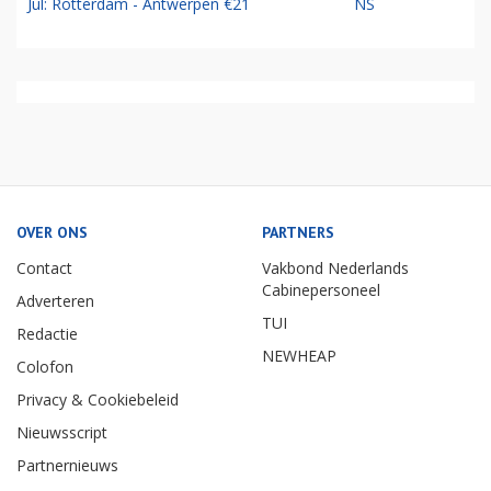
Jul: Rotterdam - Antwerpen €21
NS
OVER ONS
PARTNERS
Contact
Vakbond Nederlands
Cabinepersoneel
Adverteren
TUI
Redactie
NEWHEAP
Colofon
Privacy & Cookiebeleid
Nieuwsscript
Partnernieuws