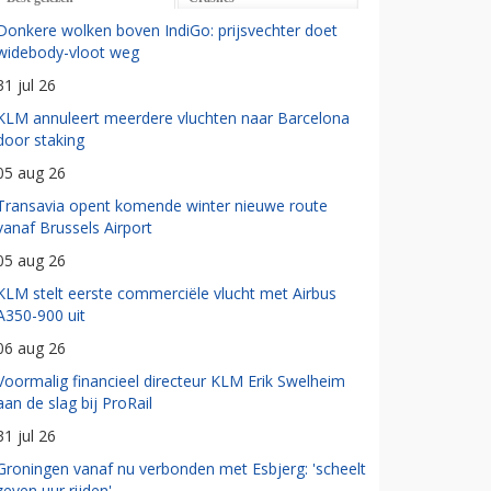
Donkere wolken boven IndiGo: prijsvechter doet
widebody-vloot weg
31 jul 26
KLM annuleert meerdere vluchten naar Barcelona
door staking
05 aug 26
Transavia opent komende winter nieuwe route
vanaf Brussels Airport
05 aug 26
KLM stelt eerste commerciële vlucht met Airbus
A350-900 uit
06 aug 26
Voormalig financieel directeur KLM Erik Swelheim
aan de slag bij ProRail
31 jul 26
Groningen vanaf nu verbonden met Esbjerg: 'scheelt
zeven uur rijden'