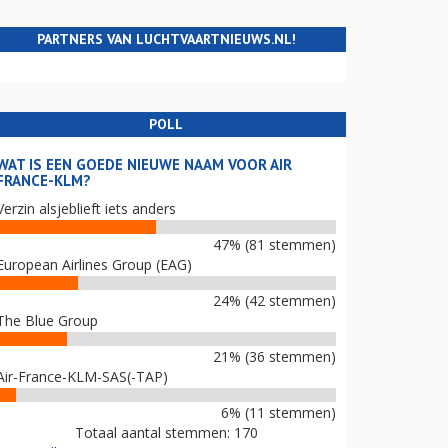
PARTNERS VAN LUCHTVAARTNIEUWS.NL!
POLL
WAT IS EEN GOEDE NIEUWE NAAM VOOR AIR
FRANCE-KLM?
Verzin alsjeblieft iets anders
47% (81 stemmen)
European Airlines Group (EAG)
24% (42 stemmen)
The Blue Group
21% (36 stemmen)
Air-France-KLM-SAS(-TAP)
6% (11 stemmen)
Totaal aantal stemmen: 170