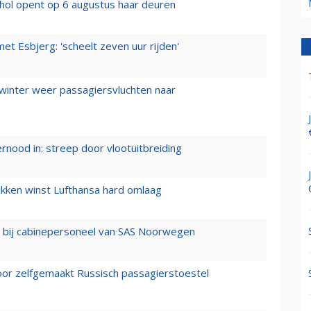
hol opent op 6 augustus haar deuren
t Esbjerg: 'scheelt zeven uur rijden'
 winter weer passagiersvluchten naar
ernood in: streep door vlootuitbreiding
ukken winst Lufthansa hard omlaag
 bij cabinepersoneel van SAS Noorwegen
voor zelfgemaakt Russisch passagierstoestel