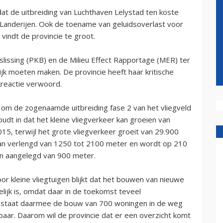
dat de uitbreiding van Luchthaven Lelystad ten koste
Landerijen. Ook de toename van geluidsoverlast voor
indt de provincie te groot.
lissing (PKB) en de Milieu Effect Rapportage (MER) ter
ijk moeten maken. De provincie heeft haar kritische
reactie verwoord.
g om de zogenaamde uitbreiding fase 2 van het vliegveld
oudt in dat het kleine vliegverkeer kan groeien van
5, terwijl het grote vliegverkeer groeit van 29.900
an verlengd van 1250 tot 2100 meter en wordt op 210
an aangelegd van 900 meter.
or kleine vliegtuigen blijkt dat het bouwen van nieuwe
lijk is, omdat daar in de toekomst teveel
r staat daarmee de bouw van 700 woningen in de weg
baar. Daarom wil de provincie dat er een overzicht komt