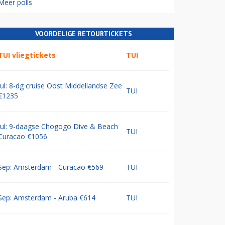
Meer polls
VOORDELIGE RETOURTICKETS
TUI vliegtickets
TUI
Jul: 8-dg cruise Oost Middellandse Zee
TUI
€1235
Jul: 9-daagse Chogogo Dive & Beach
TUI
Curacao €1056
Sep: Amsterdam - Curacao €569
TUI
Sep: Amsterdam - Aruba €614
TUI