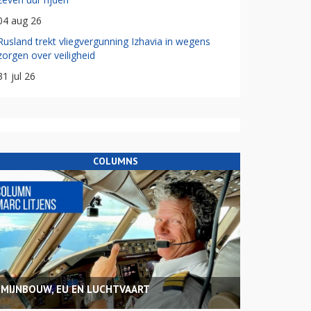
04 aug 26
Rusland trekt vliegvergunning Izhavia in wegens
zorgen over veiligheid
31 jul 26
COLUMNS
MIJNBOUW, EU EN LUCHTVAART