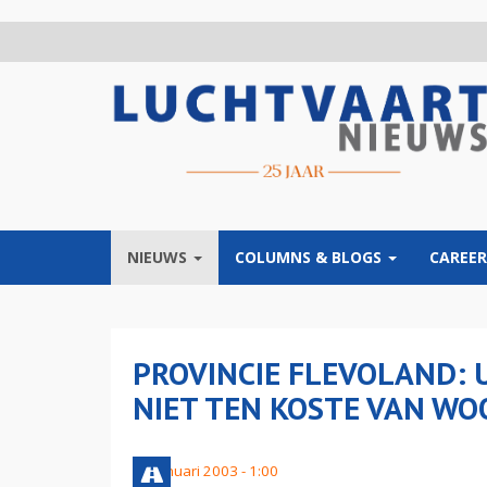
Overslaan
en
naar
de
inhoud
gaan
NIEUWS
COLUMNS & BLOGS
CAREER
PROVINCIE FLEVOLAND: 
NIET TEN KOSTE VAN WO
15 januari 2003 - 1:00