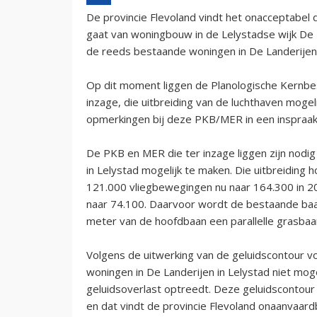
De provincie Flevoland vindt het onacceptabel 
gaat van woningbouw in de Lelystadse wijk De 
de reeds bestaande woningen in De Landerijen v
Op dit moment liggen de Planologische Kernbes
inzage, die uitbreiding van de luchthaven mogel
opmerkingen bij deze PKB/MER in een inspraak
De PKB en MER die ter inzage liggen zijn nodi
in Lelystad mogelijk te maken. Die uitbreiding h
121.000 vliegbewegingen nu naar 164.300 in 201
naar 74.100. Daarvoor wordt de bestaande ba
meter van de hoofdbaan een parallelle grasba
Volgens de uitwerking van de geluidscontour vo
woningen in De Landerijen in Lelystad niet moge
geluidsoverlast optreedt. Deze geluidscontou
en dat vindt de provincie Flevoland onaanvaard