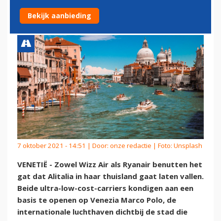
BASIS IN VENETIË
Bekijk aanbieding
7 oktober 2021 - 14:51 | Door:
onze redactie
| Foto: Unsplash
VENETIË - Zowel Wizz Air als Ryanair benutten het
gat dat Alitalia in haar thuisland gaat laten vallen.
Beide ultra-low-cost-carriers kondigen aan een
basis te openen op Venezia Marco Polo, de
internationale luchthaven dichtbij de stad die