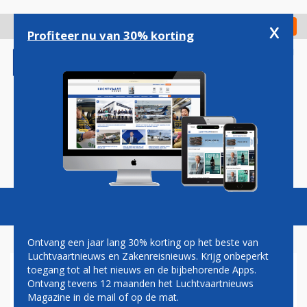
Overslaan
en
x
Digitaal Magazine
Registreer
Check in
naar
Profiteer nu van 30% korting
de
inhoud
gaan
Magazine
Podcasts
Vacatures
Toggl
naviga
Ontvang een jaar lang 30% korting op het beste van
Luchtvaartnieuws en Zakenreisnieuws. Krijg onbeperkt
toegang tot al het nieuws en de bijbehorende Apps.
WIZZ AIR VS. RYANAIR: BEIDE
Ontvang tevens 12 maanden het Luchtvaartnieuws
PRIJSVECHTERS OPENEN
Magazine in de mail of op de mat.