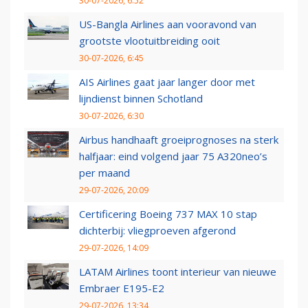
30-07-2026, 6:52
US-Bangla Airlines aan vooravond van
grootste vlootuitbreiding ooit
30-07-2026, 6:45
AIS Airlines gaat jaar langer door met
lijndienst binnen Schotland
30-07-2026, 6:30
Airbus handhaaft groeiprognoses na sterk
halfjaar: eind volgend jaar 75 A320neo’s
per maand
29-07-2026, 20:09
Certificering Boeing 737 MAX 10 stap
dichterbij: vliegproeven afgerond
29-07-2026, 14:09
LATAM Airlines toont interieur van nieuwe
Embraer E195-E2
29-07-2026, 13:34