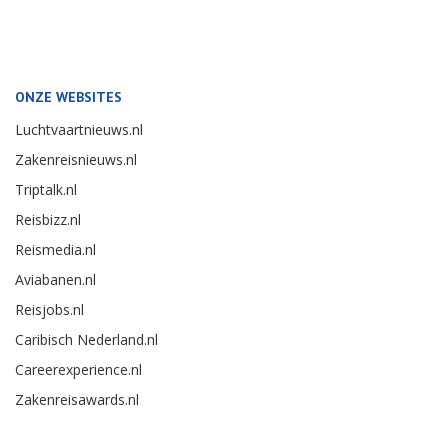
ONZE WEBSITES
Luchtvaartnieuws.nl
Zakenreisnieuws.nl
Triptalk.nl
Reisbizz.nl
Reismedia.nl
Aviabanen.nl
Reisjobs.nl
Caribisch Nederland.nl
Careerexperience.nl
Zakenreisawards.nl