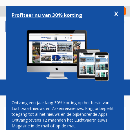
Overslaan
en
x
Digitaal Magazine
Registreer
Check in
naar
Profiteer nu van 30% korting
de
inhoud
gaan
Magazine
Podcasts
Vacatures
Toggl
naviga
Ontvang een jaar lang 30% korting op het beste van
Luchtvaartnieuws en Zakenreisnieuws. Krijg onbeperkt
toegang tot al het nieuws en de bijbehorende Apps.
BOEING WIL REIZIGERS IN
Ontvang tevens 12 maanden het Luchtvaartnieuws
CORONATIJD MET EEN
Magazine in de mail of op de mat.