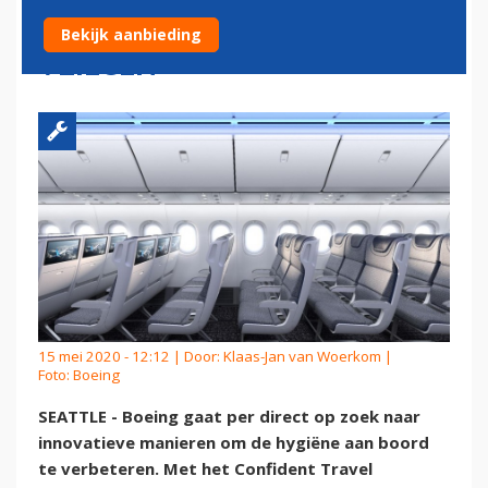
GERUST HART LATEN
Bekijk aanbieding
VLIEGEN
15 mei 2020 - 12:12 | Door:
Klaas-Jan van Woerkom
|
Foto: Boeing
SEATTLE - Boeing gaat per direct op zoek naar
innovatieve manieren om de hygiëne aan boord
te verbeteren. Met het Confident Travel