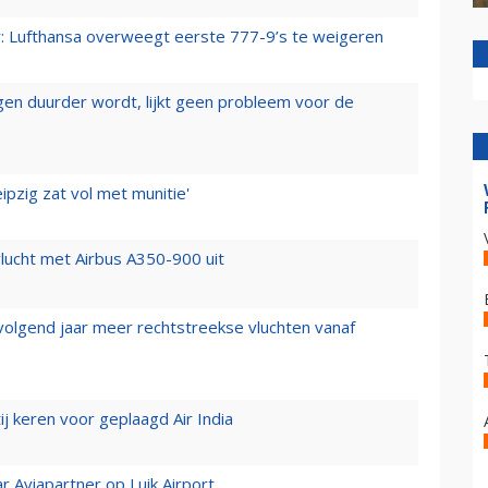
er: Lufthansa overweegt eerste 777-9’s te weigeren
iegen duurder wordt, lijkt geen probleem voor de
ipzig zat vol met munitie'
lucht met Airbus A350-900 uit
 volgend jaar meer rechtstreekse vluchten vanaf
j keren voor geplaagd Air India
r Aviapartner op Luik Airport