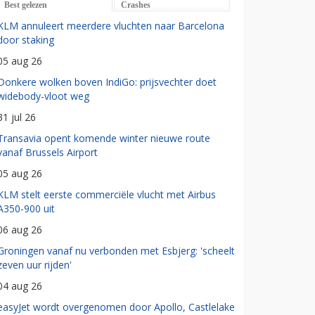
Best gelezen
Crashes
KLM annuleert meerdere vluchten naar Barcelona
door staking
05 aug 26
Donkere wolken boven IndiGo: prijsvechter doet
widebody-vloot weg
31 jul 26
Transavia opent komende winter nieuwe route
vanaf Brussels Airport
05 aug 26
KLM stelt eerste commerciële vlucht met Airbus
A350-900 uit
06 aug 26
Groningen vanaf nu verbonden met Esbjerg: 'scheelt
zeven uur rijden'
04 aug 26
easyJet wordt overgenomen door Apollo, Castlelake