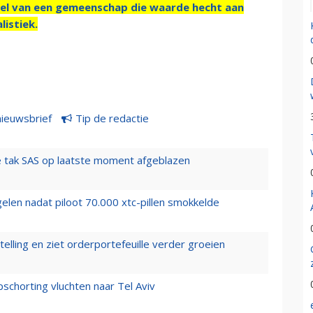
el van een gemeenschap die waarde hecht aan
listiek.
nieuwsbrief
Tip de redactie
 tak SAS op laatste moment afgeblazen
elen nadat piloot 70.000 xtc-pillen smokkelde
elling en ziet orderportefeuille verder groeien
chorting vluchten naar Tel Aviv