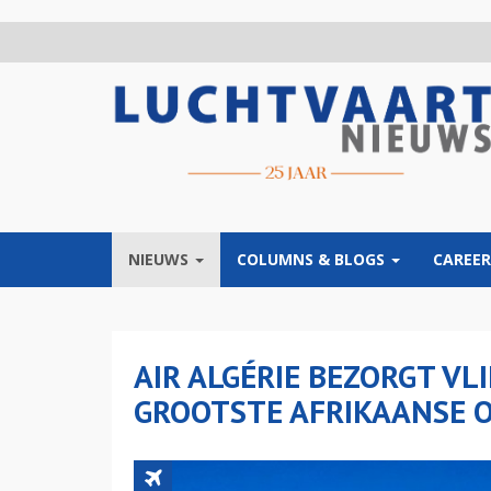
Overslaan
en
naar
de
inhoud
gaan
NIEUWS
COLUMNS & BLOGS
CAREER
AIR ALGÉRIE BEZORGT V
GROOTSTE AFRIKAANSE 