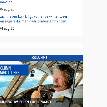
haakt af
06 aug 26
Luchthaven Luik krijgt komende winter weer
passagiersvluchten naar zonbestemmingen
04 aug 26
COLUMNS
MIJNBOUW, EU EN LUCHTVAART