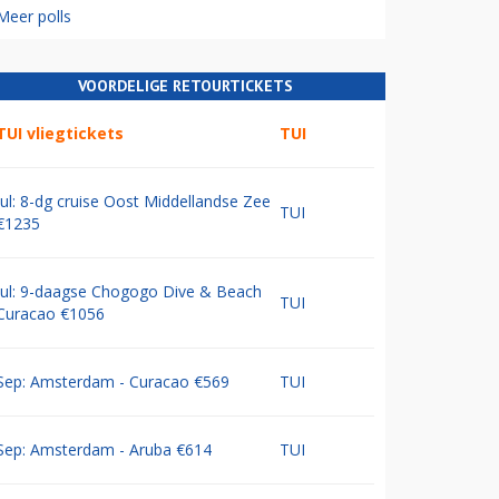
Meer polls
VOORDELIGE RETOURTICKETS
TUI vliegtickets
TUI
Jul: 8-dg cruise Oost Middellandse Zee
TUI
€1235
Jul: 9-daagse Chogogo Dive & Beach
TUI
Curacao €1056
Sep: Amsterdam - Curacao €569
TUI
Sep: Amsterdam - Aruba €614
TUI